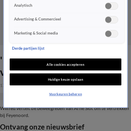
Analytisch
Advertising & Commercieel
Marketing & Social media
Derde partijen lijst
'Ik hoor dat Slot sowieso
Alle cookies accepteren
vertrekt bij Feyenoord'
Huidige keuze opslaan
17 apr 2023, 21:35
Voorkeuren beheren
Wilfred vertelt de beweegreden van Arne Slot om te vertrekken
bij Feyenoord.
Ontvang onze nieuwsbrief