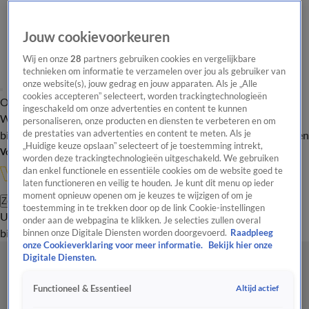
Jouw cookievoorkeuren
Wij en onze
28
partners gebruiken cookies en vergelijkbare
technieken om informatie te verzamelen over jou als gebruiker van
onze website(s), jouw gedrag en jouw apparaten. Als je „Alle
cookies accepteren” selecteert, worden trackingtechnologieën
Overzicht
In de
Onze programma's
Uitzendingen
Onze gezichten
ingeschakeld om onze advertenties en content te kunnen
Wandelgangen
Interviews
Uitzending
personaliseren, onze producten en diensten te verbeteren en om
bijwonen
de prestaties van advertenties en content te meten. Als je
Podcast
Shop
Veelgestelde vragen
Kijkersvraag insturen
„Huidige keuze opslaan” selecteert of je toestemming intrekt,
Volg Vandaag Inside
worden deze trackingtechnologieën uitgeschakeld. We gebruiken
dan enkel functionele en essentiële cookies om de website goed te
laten functioneren en veilig te houden. Je kunt dit menu op ieder
moment opnieuw openen om je keuzes te wijzigen of om je
Zoeken
toestemming in te trekken door op de link Cookie-instellingen
Uitzendingen
Vandaag Inside
De Oranjezomer
Shop
Uitzending
onder aan de webpagina te klikken. Je selecties zullen overal
bijwonen
binnen onze Digitale Diensten worden doorgevoerd.
Raadpleeg
onze Cookieverklaring voor meer informatie.
Bekijk hier onze
Digitale Diensten.
Altijd actief
Functioneel & Essentieel