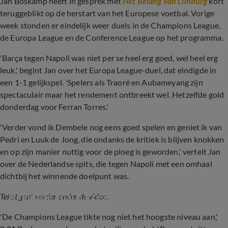
Jan Boskamp heeft in gesprek met
Het Belang van Limburg
kort
teruggeblikt op de herstart van het Europese voetbal. Vorige
week stonden er eindelijk weer duels in de Champions League,
de Europa League en de Conference League op het programma.
'Barça tegen Napoli was niet per se heel erg goed, wel heel erg
leuk,' begint Jan over het Europa League-duel, dat eindigde in
een 1-1 gelijkspel. 'Spelers als Traoré en Aubameyang zijn
spectaculair maar het rendement ontbreekt wel. Hetzelfde gold
donderdag voor Ferran Torres.'
'Verder vond ik Dembele nog eens goed spelen en geniet ik van
Pedri en Luuk de Jong, die ondanks de kritiek is blijven knokken
en op zijn manier nuttig voor de ploeg is geworden,' vertelt Jan
over de Nederlandse spits, die tegen Napoli met een omhaal
dichtbij het winnende doelpunt was.
KANS: Luuk de Jong met omhaal dichtbij 
winnende goal Barcelona
Tekst gaat verder onder de video.
'De Champions League tikte nog niet het hoogste niveau aan,'