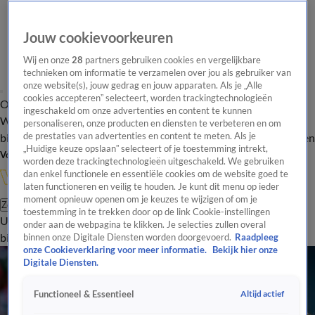
Jouw cookievoorkeuren
Wij en onze
28
partners gebruiken cookies en vergelijkbare
technieken om informatie te verzamelen over jou als gebruiker van
onze website(s), jouw gedrag en jouw apparaten. Als je „Alle
cookies accepteren” selecteert, worden trackingtechnologieën
Overzicht
In de
Onze programma's
Uitzendingen
Onze gezichten
ingeschakeld om onze advertenties en content te kunnen
Wandelgangen
Interviews
Uitzending
personaliseren, onze producten en diensten te verbeteren en om
bijwonen
de prestaties van advertenties en content te meten. Als je
Podcast
Shop
Veelgestelde vragen
Kijkersvraag insturen
„Huidige keuze opslaan” selecteert of je toestemming intrekt,
Volg Vandaag Inside
worden deze trackingtechnologieën uitgeschakeld. We gebruiken
dan enkel functionele en essentiële cookies om de website goed te
laten functioneren en veilig te houden. Je kunt dit menu op ieder
moment opnieuw openen om je keuzes te wijzigen of om je
Zoeken
toestemming in te trekken door op de link Cookie-instellingen
Uitzendingen
Vandaag Inside
De Oranjezomer
Shop
Uitzending
onder aan de webpagina te klikken. Je selecties zullen overal
bijwonen
binnen onze Digitale Diensten worden doorgevoerd.
Raadpleeg
onze Cookieverklaring voor meer informatie.
Bekijk hier onze
Digitale Diensten.
Altijd actief
Functioneel & Essentieel