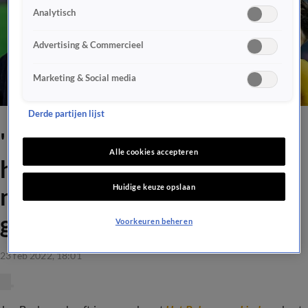
Analytisch
Advertising & Commercieel
Marketing & Social media
Derde partijen lijst
'Ik geniet van Luuk de Jong:
Alle cookies accepteren
hij is blijven knokken en
Huidige keuze opslaan
nuttig voor de ploeg
geworden'
Voorkeuren beheren
23 feb 2022, 18:01