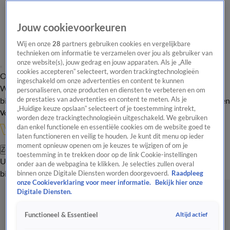
Jouw cookievoorkeuren
Wij en onze
28
partners gebruiken cookies en vergelijkbare
technieken om informatie te verzamelen over jou als gebruiker van
onze website(s), jouw gedrag en jouw apparaten. Als je „Alle
cookies accepteren” selecteert, worden trackingtechnologieën
Overzicht
In de
Onze programma's
Uitzendingen
Onze gezichten
ingeschakeld om onze advertenties en content te kunnen
Wandelgangen
Interviews
Uitzending
personaliseren, onze producten en diensten te verbeteren en om
bijwonen
de prestaties van advertenties en content te meten. Als je
Podcast
Shop
Veelgestelde vragen
Kijkersvraag insturen
„Huidige keuze opslaan” selecteert of je toestemming intrekt,
Volg Vandaag Inside
worden deze trackingtechnologieën uitgeschakeld. We gebruiken
dan enkel functionele en essentiële cookies om de website goed te
laten functioneren en veilig te houden. Je kunt dit menu op ieder
moment opnieuw openen om je keuzes te wijzigen of om je
Zoeken
toestemming in te trekken door op de link Cookie-instellingen
Uitzendingen
Vandaag Inside
De Oranjezomer
Shop
Uitzending
onder aan de webpagina te klikken. Je selecties zullen overal
bijwonen
binnen onze Digitale Diensten worden doorgevoerd.
Raadpleeg
onze Cookieverklaring voor meer informatie.
Bekijk hier onze
Digitale Diensten.
Altijd actief
Functioneel & Essentieel