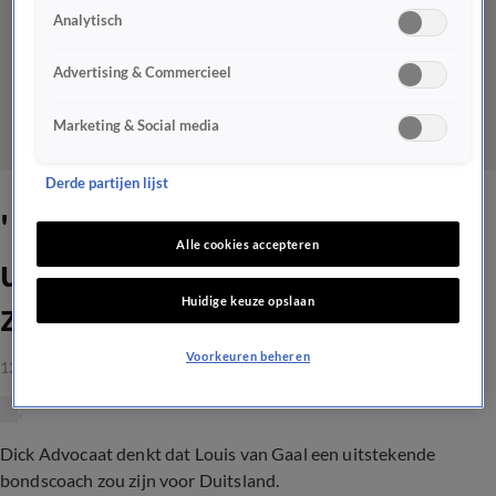
Analytisch
Advertising & Commercieel
Marketing & Social media
Derde partijen lijst
'Ik denk dat Van Gaal een
Alle cookies accepteren
uitstekende bondscoach zou
Huidige keuze opslaan
zijn voor Duitsland'
Voorkeuren beheren
12 sep 2023, 15:02
Dick Advocaat denkt dat Louis van Gaal een uitstekende
bondscoach zou zijn voor Duitsland.