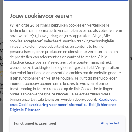
Jouw cookievoorkeuren
Wij en onze
28
partners gebruiken cookies en vergelijkbare
technieken om informatie te verzamelen over jou als gebruiker van
onze website(s), jouw gedrag en jouw apparaten. Als je „Alle
cookies accepteren” selecteert, worden trackingtechnologieën
Overzicht
In de
Onze programma's
Uitzendingen
Onze gezichten
ingeschakeld om onze advertenties en content te kunnen
Wandelgangen
Interviews
Uitzending
personaliseren, onze producten en diensten te verbeteren en om
bijwonen
de prestaties van advertenties en content te meten. Als je
Podcast
Shop
Veelgestelde vragen
Kijkersvraag insturen
„Huidige keuze opslaan” selecteert of je toestemming intrekt,
Volg Vandaag Inside
worden deze trackingtechnologieën uitgeschakeld. We gebruiken
dan enkel functionele en essentiële cookies om de website goed te
laten functioneren en veilig te houden. Je kunt dit menu op ieder
moment opnieuw openen om je keuzes te wijzigen of om je
Zoeken
toestemming in te trekken door op de link Cookie-instellingen
Uitzendingen
Vandaag Inside
De Oranjezomer
Shop
Uitzending
onder aan de webpagina te klikken. Je selecties zullen overal
bijwonen
binnen onze Digitale Diensten worden doorgevoerd.
Raadpleeg
onze Cookieverklaring voor meer informatie.
Bekijk hier onze
Digitale Diensten.
Altijd actief
Functioneel & Essentieel