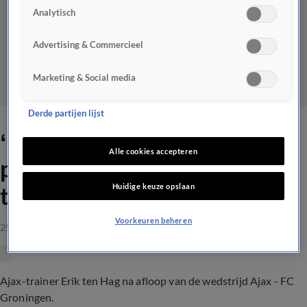
Analytisch
Advertising & Commercieel
Marketing & Social media
Derde partijen lijst
‘Idiote situatie dat spelers
Alle cookies accepteren
pas op wedstrijddag
Huidige keuze opslaan
terugkeren'
Voorkeuren beheren
25 sep 2021, 22:35
Ajax-trainer Erik ten Hag na afloop van de wedstrijd Ajax - FC
Groningen.