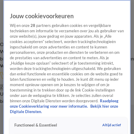
Jouw cookievoorkeuren
Wij en onze
28
partners gebruiken cookies en vergelijkbare
technieken om informatie te verzamelen over jou als gebruiker van
onze website(s), jouw gedrag en jouw apparaten. Als je „Alle
cookies accepteren” selecteert, worden trackingtechnologieën
Overzicht
In de
Onze programma's
Uitzendingen
Onze gezichten
ingeschakeld om onze advertenties en content te kunnen
Wandelgangen
Interviews
Uitzending
personaliseren, onze producten en diensten te verbeteren en om
bijwonen
de prestaties van advertenties en content te meten. Als je
Podcast
Shop
Veelgestelde vragen
Kijkersvraag insturen
„Huidige keuze opslaan” selecteert of je toestemming intrekt,
Volg Vandaag Inside
worden deze trackingtechnologieën uitgeschakeld. We gebruiken
dan enkel functionele en essentiële cookies om de website goed te
laten functioneren en veilig te houden. Je kunt dit menu op ieder
moment opnieuw openen om je keuzes te wijzigen of om je
Zoeken
toestemming in te trekken door op de link Cookie-instellingen
Uitzendingen
Vandaag Inside
De Oranjezomer
Shop
Uitzending
onder aan de webpagina te klikken. Je selecties zullen overal
bijwonen
binnen onze Digitale Diensten worden doorgevoerd.
Raadpleeg
onze Cookieverklaring voor meer informatie.
Bekijk hier onze
Digitale Diensten.
Altijd actief
Functioneel & Essentieel