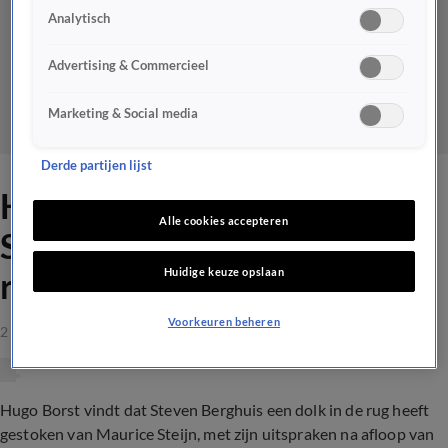
Analytisch
Advertising & Commercieel
Marketing & Social media
Derde partijen lijst
Hugo Borst: 'Berghuis heeft
Alle cookies accepteren
Steijn gewoon een dolk in de
Huidige keuze opslaan
rug gestoken!'
Voorkeuren beheren
2 okt 2023, 21:21
Hugo Borst vindt dat Steven Berghuis een dolk in de rug heeft
gestoken van Maurice Steijn, met zijn uitspraken na afloop van