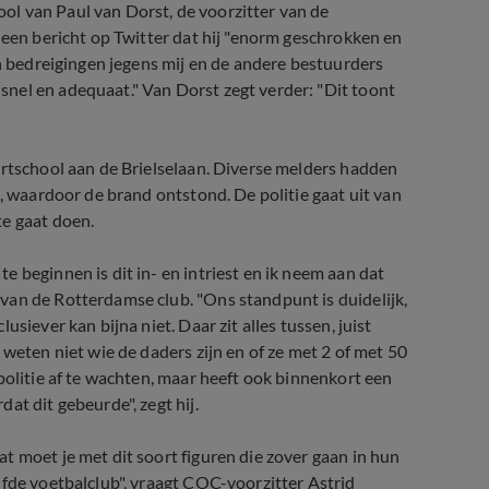
l van Paul van Dorst, de voorzitter van de
 een bericht op Twitter dat hij "enorm geschrokken en
en bedreigingen jegens mij en de andere bestuurders
nel en adequaat." Van Dorst zegt verder: "Dit toont
ortschool aan de Brielselaan. Diverse melders hadden
d, waardoor de brand ontstond. De politie gaat uit van
te gaat doen.
 beginnen is dit in- en intriest en ik neem aan dat
van de Rotterdamse club. "Ons standpunt is duidelijk,
siever kan bijna niet. Daar zit alles tussen, juist
 weten niet wie de daders zijn en of ze met 2 of met 50
politie af te wachten, maar heeft ook binnenkort een
at dit gebeurde", zegt hij.
t moet je met dit soort figuren die zover gaan in hun
lfde voetbalclub", vraagt COC-voorzitter Astrid