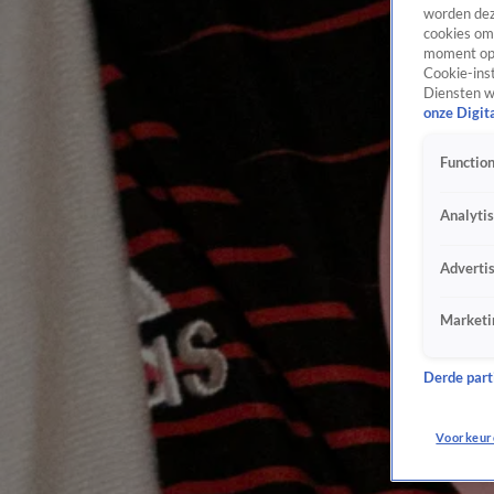
worden dez
cookies om 
moment opn
Cookie-inst
Diensten w
onze Digit
Function
Analyti
Adverti
Marketi
Derde parti
Voorkeur