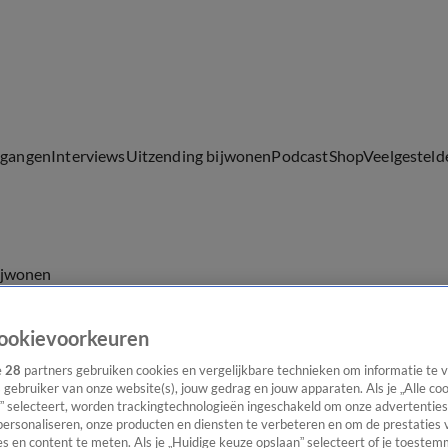
lgangen
Interviews
Uitzending bijwonen
Podcast
Shop
Veelgesteld
ijwonen
ookievoorkeuren
e
28
partners gebruiken cookies en vergelijkbare technieken om informatie te
s gebruiker van onze website(s), jouw gedrag en jouw apparaten. Als je „Alle co
” selecteert, worden trackingtechnologieën ingeschakeld om onze advertenties
personaliseren, onze producten en diensten te verbeteren en om de prestaties 
s en content te meten. Als je „Huidige keuze opslaan” selecteert of je toestemm