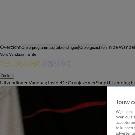
Overzicht
In de Wande
Onze programma's
Uitzendingen
Onze gezichten
Volg Vandaag Inside
Zoeken
Uitzendingen
Vandaag Inside
De Oranjezomer
Shop
Uitzending b
Jouw c
Wij en onz
over jou al
accepteren
te kunnen 
advertentie