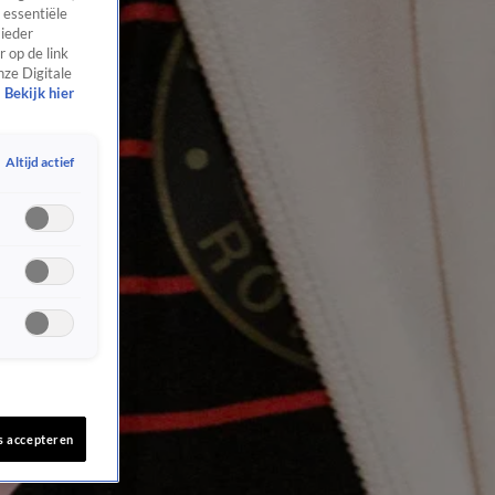
 essentiële
 ieder
 op de link
nze Digitale
Bekijk hier
Altijd actief
s accepteren