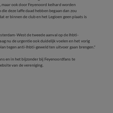
tie, maar ook door Feyenoord keihard worden
die deze laffe daad hebben begaan dan zou
t er binnen de club en het Legioen geen plaats is
Amsterdam-West de tweede aanval op de lhbti-
ag nu de urgentie ook duidelijk voelen en het vorig
plan tegen anti-lhbti-geweld ten uitvoer gaan brengen."
ns en in het bijzonder bij Feyenoordfans te
website van de vereniging.