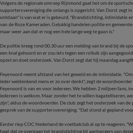
Volgens de regionale omroep Rijnmond gaat het om de sportschoo
supportersvereniging die onlangs is opgericht. Van Dorst zegt in
ontdaan" is van wat er is gebeurd. "Brandstichting, intimidatie 
van de Roze Kameraden. Gelukkig handelen politie en gemeente s
maar weer aan dat er nog een hele lange weg te gaan is."
De politie kreeg rond 00.30 uur een melding van brand bij de sp
een knal gehoord en er zou iets tegen een rolluik zijn aangegooi
opzet en doet onderzoek. Van Dorst zegt dat hij maandag aangif
Feyenoord neemt afstand van het geweld en de intimidatie. "Om te
ieder weldenkend mens er zo over denkt", zegt de woordvoerder 
Feyenoord is van en voor iedereen. We hebben 2 miljoen fans, inclu
iedereen is welkom. Maar zonder het te willen bagatelliseren, we
zijn", aldus de woordvoerder. De club zegt het onderzoek van de 
gesprek van de supportersvereniging. "Dat stond al gepland voord
Eerder riep COC Nederland de voetbalclub al op te reageren. "Wa
haat dat ze overgaan tot brandstichting bij aanhangers van deze