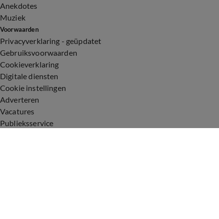
Anekdotes
Muziek
Voorwaarden
Privacyverklaring - geüpdatet
Gebruiksvoorwaarden
Cookieverklaring
Digitale diensten
Cookie instellingen
Adverteren
Vacatures
Publieksservice
Toegankelijkheid
Uitzendingen
Vandaag Inside
De Oranjezomer
De Oranjezondag
Veronica Inside
Veronica Offside
Volg Vandaag Inside