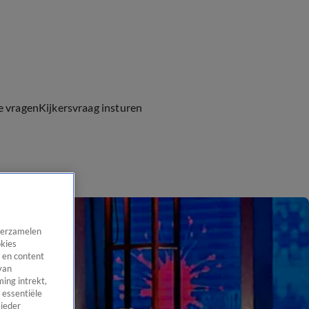
e vragen
Kijkersvraag insturen
 verzamelen
okies
 en content
van
ing intrekt,
 essentiële
 ieder