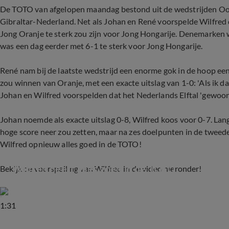
De TOTO van afgelopen maandag bestond uit de wedstrijden Oo
Gibraltar-Nederland. Net als Johan en René voorspelde Wilfre
Jong Oranje te sterk zou zijn voor Jong Hongarije. Denemarken
was een dag eerder met 6-1 te sterk voor Jong Hongarije.
René nam bij de laatste wedstrijd een enorme gok in de hoop een f
zou winnen van Oranje, met een exacte uitslag van 1-0: 'Als ik dan 
Johan en Wilfred voorspelden dat het Nederlands Elftal 'gewoon
Johan noemde als exacte uitslag 0-8, Wilfred koos voor 0-7. Lan
hoge score neer zou zetten, maar na zes doelpunten in de tweede
Wilfred opnieuw alles goed in de TOTO!
Wilfred heeft alles goed in de TOTO
Bekijk de voorspelling van Wilfred in de video hieronder!
1:31