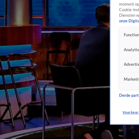
moment opn
Cookie-inst
Diensten w
onze Digit
Function
Analyti
Adverti
Marketi
Derde parti
Voorkeur