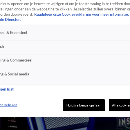
ieuw openen om je keuzes te wijzigen of om je toestemming in te trekken door
ellingen onder aan de webpagina te klikken. Je selecties zullen overal binnen o
orden doorgevoerd.
Raadpleeg onze Cookieverklaring voor meer informatie.
ale Diensten.
eel & Essentieel
sch
sing & Commercieel
ng & Social media
jen lijst
en beheren
Huidige keuze opslaan
Alle cookie