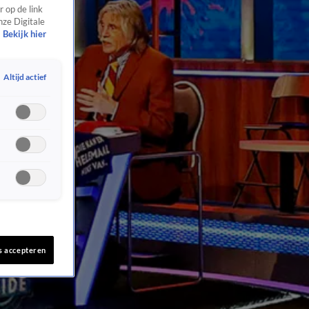
 op de link
nze Digitale
Bekijk hier
Altijd actief
s accepteren