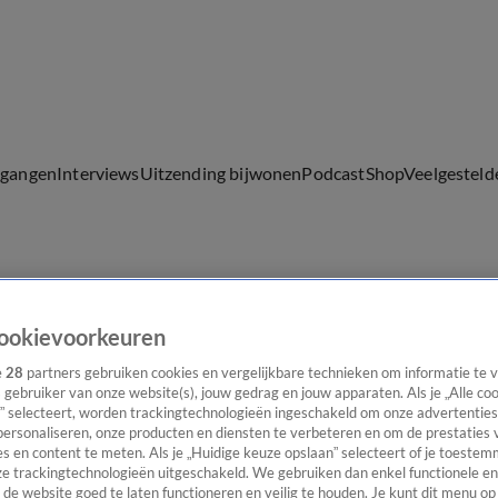
lgangen
Interviews
Uitzending bijwonen
Podcast
Shop
Veelgesteld
ijwonen
ookievoorkeuren
e
28
partners gebruiken cookies en vergelijkbare technieken om informatie te
s gebruiker van onze website(s), jouw gedrag en jouw apparaten. Als je „Alle co
” selecteert, worden trackingtechnologieën ingeschakeld om onze advertenties
personaliseren, onze producten en diensten te verbeteren en om de prestaties 
s en content te meten. Als je „Huidige keuze opslaan” selecteert of je toestemm
e trackingtechnologieën uitgeschakeld. We gebruiken dan enkel functionele en
de website goed te laten functioneren en veilig te houden. Je kunt dit menu op