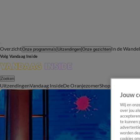
Overzicht
In de Wande
Onze programma's
Uitzendingen
Onze gezichten
Volg Vandaag Inside
Zoeken
Uitzendingen
Vandaag Inside
De Oranjezomer
Shop
Uitzending b
Jouw c
Wij en onz
over jou al
accepteren
te kunnen 
advertentie
worden dez
cookies om 