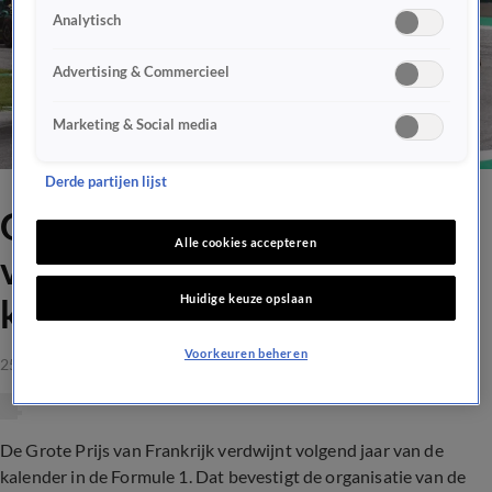
Analytisch
Advertising & Commercieel
Marketing & Social media
Derde partijen lijst
GP Frankrijk verdwijnt
Alle cookies accepteren
volgend jaar van Formule 1-
Huidige keuze opslaan
kalender
Voorkeuren beheren
25 aug 2022, 11:11
De Grote Prijs van Frankrijk verdwijnt volgend jaar van de
kalender in de Formule 1. Dat bevestigt de organisatie van de