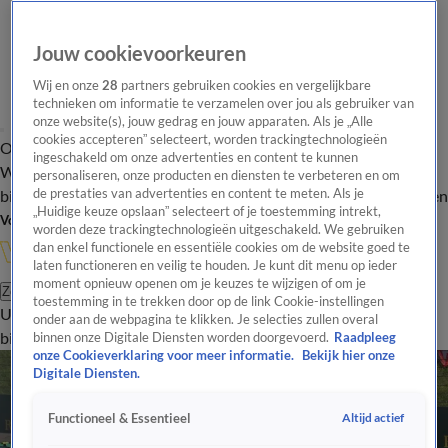
Jouw cookievoorkeuren
Wij en onze
28
partners gebruiken cookies en vergelijkbare
technieken om informatie te verzamelen over jou als gebruiker van
onze website(s), jouw gedrag en jouw apparaten. Als je „Alle
cookies accepteren” selecteert, worden trackingtechnologieën
Overzicht
In de
Onze programma's
Uitzendingen
Onze gezichten
ingeschakeld om onze advertenties en content te kunnen
Wandelgangen
Interviews
Uitzending
personaliseren, onze producten en diensten te verbeteren en om
bijwonen
de prestaties van advertenties en content te meten. Als je
Podcast
Shop
Veelgestelde vragen
Kijkersvraag insturen
„Huidige keuze opslaan” selecteert of je toestemming intrekt,
Volg Vandaag Inside
worden deze trackingtechnologieën uitgeschakeld. We gebruiken
dan enkel functionele en essentiële cookies om de website goed te
laten functioneren en veilig te houden. Je kunt dit menu op ieder
moment opnieuw openen om je keuzes te wijzigen of om je
Zoeken
toestemming in te trekken door op de link Cookie-instellingen
Uitzendingen
Vandaag Inside
De Oranjezomer
Shop
Uitzending
onder aan de webpagina te klikken. Je selecties zullen overal
bijwonen
binnen onze Digitale Diensten worden doorgevoerd.
Raadpleeg
onze Cookieverklaring voor meer informatie.
Bekijk hier onze
Digitale Diensten.
Altijd actief
Functioneel & Essentieel