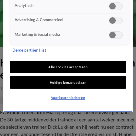
Analytisch
Advertising & Commercieel
Marketing & Social media
Derde partijen lijst
Hiariej bij FC Emmen terug in
Alle cookies accepteren
eredivisie
Huidige keuze opslaan
16 juli 2019, 13:26
Voorkeuren beheren
FC Emmen heeft Tom Hiariej terug naar de eredivisie gehaald.
De 30-jarige middenvelder trainde al een aantal weken mee met
de selectie van trainer Dick Lukkien en hij heeft nu een contract
voor één jaar ondertekend bij de Drentse eredivisionist. Hiariej