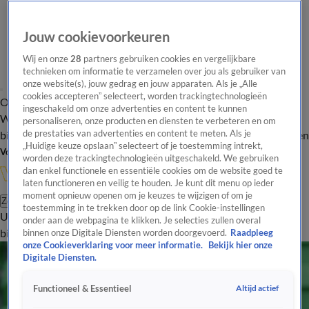
Jouw cookievoorkeuren
Wij en onze
28
partners gebruiken cookies en vergelijkbare
technieken om informatie te verzamelen over jou als gebruiker van
onze website(s), jouw gedrag en jouw apparaten. Als je „Alle
cookies accepteren” selecteert, worden trackingtechnologieën
Overzicht
In de
Onze programma's
Uitzendingen
Onze gezichten
ingeschakeld om onze advertenties en content te kunnen
Wandelgangen
Interviews
Uitzending
personaliseren, onze producten en diensten te verbeteren en om
bijwonen
de prestaties van advertenties en content te meten. Als je
Podcast
Shop
Veelgestelde vragen
Kijkersvraag insturen
„Huidige keuze opslaan” selecteert of je toestemming intrekt,
Volg Vandaag Inside
worden deze trackingtechnologieën uitgeschakeld. We gebruiken
dan enkel functionele en essentiële cookies om de website goed te
laten functioneren en veilig te houden. Je kunt dit menu op ieder
moment opnieuw openen om je keuzes te wijzigen of om je
Zoeken
toestemming in te trekken door op de link Cookie-instellingen
Uitzendingen
Vandaag Inside
De Oranjezomer
Shop
Uitzending
onder aan de webpagina te klikken. Je selecties zullen overal
bijwonen
binnen onze Digitale Diensten worden doorgevoerd.
Raadpleeg
onze Cookieverklaring voor meer informatie.
Bekijk hier onze
Digitale Diensten.
Altijd actief
Functioneel & Essentieel