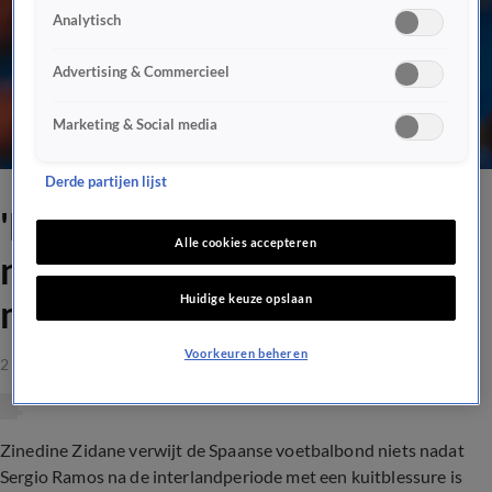
Analytisch
Advertising & Commercieel
Marketing & Social media
Derde partijen lijst
'Het is een onderdeel dat we
Alle cookies accepteren
niet leuk vinden, maar je
Huidige keuze opslaan
moet het accepteren'
Voorkeuren beheren
2 apr 2021, 18:02
Zinedine Zidane verwijt de Spaanse voetbalbond niets nadat
Sergio Ramos na de interlandperiode met een kuitblessure is