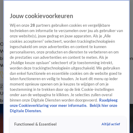
Jouw cookievoorkeuren
Wij en onze
28
partners gebruiken cookies en vergelijkbare
technieken om informatie te verzamelen over jou als gebruiker van
onze website(s), jouw gedrag en jouw apparaten. Als je „Alle
cookies accepteren” selecteert, worden trackingtechnologieën
Overzicht
In de
Onze programma's
Uitzendingen
Onze gezichten
ingeschakeld om onze advertenties en content te kunnen
Wandelgangen
Interviews
Uitzending
personaliseren, onze producten en diensten te verbeteren en om
bijwonen
de prestaties van advertenties en content te meten. Als je
Podcast
Shop
Veelgestelde vragen
Kijkersvraag insturen
„Huidige keuze opslaan” selecteert of je toestemming intrekt,
Volg Vandaag Inside
worden deze trackingtechnologieën uitgeschakeld. We gebruiken
dan enkel functionele en essentiële cookies om de website goed te
laten functioneren en veilig te houden. Je kunt dit menu op ieder
moment opnieuw openen om je keuzes te wijzigen of om je
Zoeken
toestemming in te trekken door op de link Cookie-instellingen
Uitzendingen
Vandaag Inside
De Oranjezomer
Shop
Uitzending
onder aan de webpagina te klikken. Je selecties zullen overal
bijwonen
binnen onze Digitale Diensten worden doorgevoerd.
Raadpleeg
onze Cookieverklaring voor meer informatie.
Bekijk hier onze
Digitale Diensten.
Altijd actief
Functioneel & Essentieel