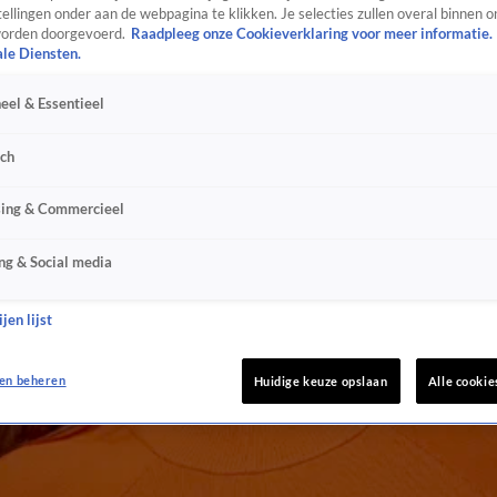
ellingen onder aan de webpagina te klikken. Je selecties zullen overal binnen o
orden doorgevoerd.
Raadpleeg onze Cookieverklaring voor meer informatie.
ale Diensten.
eel & Essentieel
sch
sing & Commercieel
ng & Social media
jen lijst
en beheren
Huidige keuze opslaan
Alle cookie