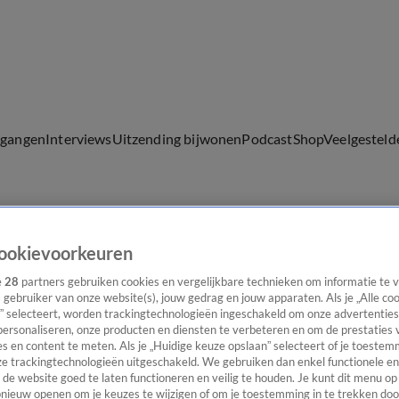
lgangen
Interviews
Uitzending bijwonen
Podcast
Shop
Veelgesteld
ijwonen
ookievoorkeuren
e
28
partners gebruiken cookies en vergelijkbare technieken om informatie te
s gebruiker van onze website(s), jouw gedrag en jouw apparaten. Als je „Alle co
” selecteert, worden trackingtechnologieën ingeschakeld om onze advertenties
personaliseren, onze producten en diensten te verbeteren en om de prestaties 
s en content te meten. Als je „Huidige keuze opslaan” selecteert of je toestemm
e trackingtechnologieën uitgeschakeld. We gebruiken dan enkel functionele en
de website goed te laten functioneren en veilig te houden. Je kunt dit menu op
ieuw openen om je keuzes te wijzigen of om je toestemming in te trekken door