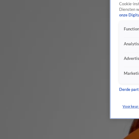
Cookie-inst
Diensten w
onze Digit
Function
Analyti
Adverti
Marketi
Derde parti
Voorkeur