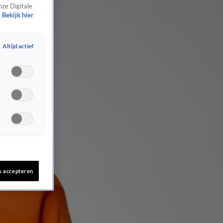
nze Digitale
Bekijk hier
Altijd actief
s accepteren