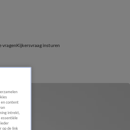
e vragen
Kijkersvraag insturen
 verzamelen
okies
 en content
van
ing intrekt,
 essentiële
 ieder
 op de link