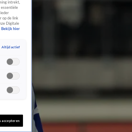
ing intrekt,
 essentiële
 ieder
 op de link
nze Digitale
Bekijk hier
Altijd actief
s accepteren