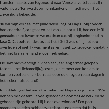
transfer maakte van Feyenoord naar Venezia, vertelt dat zijn
vader getroffen werd door longkanker en hij zelf ook in het
ziekenhuis belandde.
'Ik wil mijn verhaal met jullie delen,' begint Haps. 'Mijn vader
had anderhalf jaar geleden last van zijn borst. Hij had een MRI
gemaakt en zo kwamen we erachter dat hij longkanker had in
fase 3. Dat betekende dus dat het 50/50 was of hij het zou
overleven of niet. Ik was mentaal en fysiek zo gebroken omdat ik
het met bijna niemand erover heb gehad.'
De linksback vervolgt: 'Ik heb een jaar lang ermee gelopen
totdat ik het lichamelijk/geestelijk niet meer aan kon om te
kunnen voetballen. Ik ben daardoor ook nog een paar dagen in
het ziekenhuis beland.'
Inmiddels gaat het een stuk beter met Haps en zijn vader: 'We
hebben met de familie veel gebeden en ook met de kerk, en de
gebeden zijn gehoord. Hij is een overwinnaar! Een paar
maanden geleden hebben we te horen gekregen dat hij is