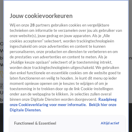
Jouw cookievoorkeuren
Wij en onze
28
partners gebruiken cookies en vergelijkbare
technieken om informatie te verzamelen over jou als gebruiker van
onze website(s), jouw gedrag en jouw apparaten. Als je „Alle
cookies accepteren” selecteert, worden trackingtechnologieën
Overzicht
In de
Onze programma's
Uitzendingen
Onze gezichten
ingeschakeld om onze advertenties en content te kunnen
Wandelgangen
Interviews
Uitzending
personaliseren, onze producten en diensten te verbeteren en om
bijwonen
de prestaties van advertenties en content te meten. Als je
Podcast
Shop
Veelgestelde vragen
Kijkersvraag insturen
„Huidige keuze opslaan” selecteert of je toestemming intrekt,
Volg Vandaag Inside
worden deze trackingtechnologieën uitgeschakeld. We gebruiken
dan enkel functionele en essentiële cookies om de website goed te
laten functioneren en veilig te houden. Je kunt dit menu op ieder
moment opnieuw openen om je keuzes te wijzigen of om je
Zoeken
toestemming in te trekken door op de link Cookie-instellingen
Uitzendingen
Vandaag Inside
De Oranjezomer
Shop
Uitzending
onder aan de webpagina te klikken. Je selecties zullen overal
bijwonen
binnen onze Digitale Diensten worden doorgevoerd.
Raadpleeg
onze Cookieverklaring voor meer informatie.
Bekijk hier onze
Digitale Diensten.
Altijd actief
Functioneel & Essentieel