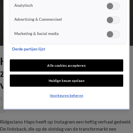
Analytisch
Advertising & Commercieel
Marketing & Social media
Derde partijen lijst
Haps belandde in het
Alle cookies accepteren
ziekenhuis na ziekte van
Huidige keuze opslaan
vader
Voorkeuren beheren
1 sep 2021, 15:27
Ridgeciano Haps heeft op Instagram een heftig verhaal gedeeld.
De linksback, die op de slotdag van de transfermarkt een