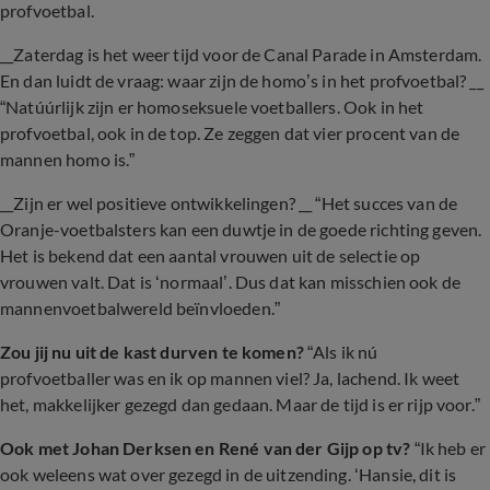
profvoetbal.
_
_
Zaterdag is het weer tijd voor de Canal Parade in Amsterdam.
En dan luidt de vraag: waar zijn de homo’s in het profvoetbal?
_
_
“Natúúrlijk zijn er homoseksuele voetballers. Ook in het
profvoetbal, ook in de top. Ze zeggen dat vier procent van de
mannen homo is.”
_
_
Zijn er wel positieve ontwikkelingen?
_
_
“Het succes van de
Oranje-voetbalsters kan een duwtje in de goede richting geven.
Het is bekend dat een aantal vrouwen uit de selectie op
vrouwen valt. Dat is ‘normaal’. Dus dat kan misschien ook de
mannenvoetbalwereld beïnvloeden.”
Zou jij nu uit de kast durven te komen?
“Als ik nú
profvoetballer was en ik op mannen viel? Ja, lachend. Ik weet
het, makkelijker gezegd dan gedaan. Maar de tijd is er rijp voor.”
Ook met Johan Derksen en René van der Gijp op tv?
“Ik heb er
ook weleens wat over gezegd in de uitzending. ‘Hansie, dit is