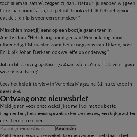
toch allemaal satire’, zeggen zij dan. ‘Natuurlijk hebben wij geen
hekel aan homo’s.’ Ja, dat geloof ik ook echt. Ik heb het gevoel
dat de tijd rijp is voor een ommekeer.”
Misschien moet jij eens op een bootje gaan staan in
Amsterdam.
“Heb ik nog nooit gedaan! Ben ook nog nooit
uitgenodigd. Misschien komt het er nog eens van. Ik kom, hoor.
En ik pik Johan Derksen ook wel effe op onderweg.”
Johan blikt terug op #SorryJohan-uitspraken: 
Johan blikt terug op #SorryJohan-uitspraken: ‘Ik trek er geen
‘Ik trek er geen woord van terug’
woord van terug’
Lees het hele interview in Veronica Magazine 31, nu te koop in
1:34
de winkel.
Ontvang onze nieuwsbrief
Meld je aan voor onze wekelijkse mail vol met de beste
fragmenten, het meest spraakmakende nieuws, een kijkje achter
de schermen en meer.
Aanmelden
Meld je aan voor onze wekelijkse nieuwsbrief met daarin het