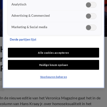
Analytisch
Advertising & Commercieel
Marketing & Social media
Derde partijen lijst
Hansie wil met Johan
Alle cookies accepteren
meedoen aan de Canal
Huidige keuze opslaan
Parade
Voorkeuren beheren
2 aug 2019, 20:36
In de nieuwe editie van het Veronica Magazine gaat het in de
column van Hans Kraay jr. over homoseksualiteit in het