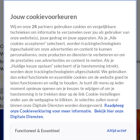
Jouw cookievoorkeuren
Wij en onze
28
partners gebruiken cookies en vergelijkbare
technieken om informatie te verzamelen over jou als gebruiker van
onze website(s), jouw gedrag en jouw apparaten. Als je „Alle
cookies accepteren” selecteert, worden trackingtechnologieën
Overzicht
In de
Onze programma's
Uitzendingen
Onze gezichten
ingeschakeld om onze advertenties en content te kunnen
Wandelgangen
Interviews
Uitzending
personaliseren, onze producten en diensten te verbeteren en om
bijwonen
de prestaties van advertenties en content te meten. Als je
Podcast
Shop
Veelgestelde vragen
Kijkersvraag insturen
„Huidige keuze opslaan” selecteert of je toestemming intrekt,
Volg Vandaag Inside
worden deze trackingtechnologieën uitgeschakeld. We gebruiken
dan enkel functionele en essentiële cookies om de website goed te
laten functioneren en veilig te houden. Je kunt dit menu op ieder
moment opnieuw openen om je keuzes te wijzigen of om je
Zoeken
toestemming in te trekken door op de link Cookie-instellingen
Uitzendingen
Vandaag Inside
De Oranjezomer
Shop
Uitzending
onder aan de webpagina te klikken. Je selecties zullen overal
bijwonen
binnen onze Digitale Diensten worden doorgevoerd.
Raadpleeg
onze Cookieverklaring voor meer informatie.
Bekijk hier onze
Digitale Diensten.
Altijd actief
Functioneel & Essentieel