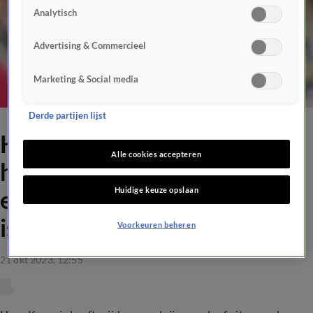
Analytisch
Advertising & Commercieel
Marketing & Social media
Derde partijen lijst
Hans Kraay jr. weet niet wat
Alle cookies accepteren
hij ziet: 'Mijn stem slaat
Huidige keuze opslaan
ervan over, wat een schande
is dit!'
Voorkeuren beheren
21 okt 2023, 12:55