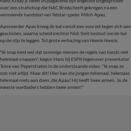
Hans Kraay jr. heeft vrijdagavond zijn ongeloof uitgesproken
over een strafschop die NAC Breda heeft gekregen na een
vermeende handsbal van Telstar-speler Mitch Apau.
Aanvoerder Apau kreeg de bal vanuit een voorzet tegen zich aan
geschoten, waarna scheidsrechter Nick Smit besloot om de bal
op de stip te leggen. Tot grote verbazing van
Hansie Hansie
.
"Ik snap best wel dat sommige mensen de regels van hands niet
helemaal snappen", begon Hans bij
ESPN
tegenover presentator
Toine van Peperstraten in de onderstaande video. "Ik snap ze
ook niet altijd. Maar dít! Hier kan die jongen hélemaal, hélemaal,
hélemaal niets aan doen, die Apau! Hij heeft twee armen. Ja, de
meeste voetballers hebben twee armen!"