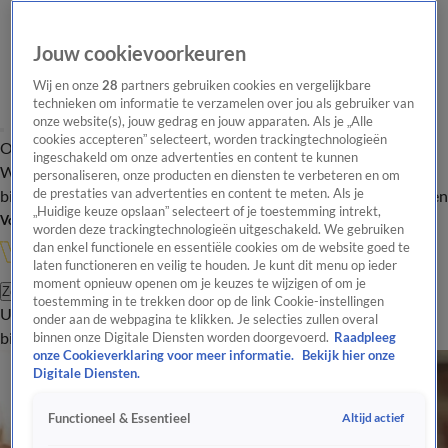
Jouw cookievoorkeuren
Wij en onze
28
partners gebruiken cookies en vergelijkbare
technieken om informatie te verzamelen over jou als gebruiker van
onze website(s), jouw gedrag en jouw apparaten. Als je „Alle
cookies accepteren” selecteert, worden trackingtechnologieën
Overzicht
In de
Onze programma's
Uitzendingen
Onze gezichten
ingeschakeld om onze advertenties en content te kunnen
Wandelgangen
Interviews
Uitzending
personaliseren, onze producten en diensten te verbeteren en om
bijwonen
de prestaties van advertenties en content te meten. Als je
Podcast
Shop
Veelgestelde vragen
Kijkersvraag insturen
„Huidige keuze opslaan” selecteert of je toestemming intrekt,
Volg Vandaag Inside
worden deze trackingtechnologieën uitgeschakeld. We gebruiken
dan enkel functionele en essentiële cookies om de website goed te
laten functioneren en veilig te houden. Je kunt dit menu op ieder
moment opnieuw openen om je keuzes te wijzigen of om je
Zoeken
toestemming in te trekken door op de link Cookie-instellingen
Uitzendingen
Vandaag Inside
De Oranjezomer
Shop
Uitzending
onder aan de webpagina te klikken. Je selecties zullen overal
bijwonen
binnen onze Digitale Diensten worden doorgevoerd.
Raadpleeg
onze Cookieverklaring voor meer informatie.
Bekijk hier onze
Digitale Diensten.
Altijd actief
Functioneel & Essentieel