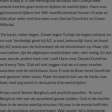
Hans Kraay jr. is van mening dat de backs van Oranje meer
arbeid moeten gaan leveren tijdens de wedstrijden. Hans was
gisteravond tijdens het WK-kwalificatieduel tussen Oranje en
Gibraltar wéér niet tevreden over Denzel Dumfries en Owen
Wijndal.
'De backs vielen tegen. Zowel tegen Turkije als tegen Letland, en
nu ook. Verdedigt goed bij AZ, is snel, behoorlijk hard, en komt
bij AZ zowel aan de buitenkant als de binnenkant op. Maar zijn
voorzetten zijn de afgelopen wedstrijden zéér, zéér matig. En dat
was aan de andere kant ook', stelt Hans over Denzel Dumfries
en Kenny Tete. 'Dat wil niet zeggen dat we nu weer moeten
wisselen met de rechtsback, hoor. Frank de Boer moet Dumfries
wel gewoon laten staan. Maar de laatste bal van de backs was
heel, heel erg slecht in de laatste drie wedstrijden.'
Kraay vond Steven Berghuis wel positief opvallen. 'Ik vond
Berghuis één van de opvallend goede spelers. Ook in de slechte
fase in de eerste veertig minuten. Hij was in de eerste helft één
van de positieve uitzonderingen. Wat opviel: hij is linksbenig,