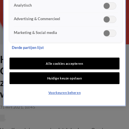
Analytisch
Advertising & Commercieel
Marketing & Social media
Derde partijen lijst
Hans Kraay jr. kritisch op
Alle cookies accepteren
Oranje-verdediging: 'Die zijn
Huidige keuze opslaan
zéér, zéér matig afgelopen
wedstrijden'
Voorkeuren beheren
31 mrt 2021, 10:45