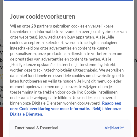
Jouw cookievoorkeuren
Wij en onze
28
partners gebruiken cookies en vergelijkbare
technieken om informatie te verzamelen over jou als gebruiker van
onze website(s), jouw gedrag en jouw apparaten. Als je „Alle
cookies accepteren” selecteert, worden trackingtechnologieën
Overzicht
In de
Onze programma's
Uitzendingen
Onze gezichten
ingeschakeld om onze advertenties en content te kunnen
Wandelgangen
Interviews
Uitzending
personaliseren, onze producten en diensten te verbeteren en om
bijwonen
de prestaties van advertenties en content te meten. Als je
Podcast
Shop
Veelgestelde vragen
Kijkersvraag insturen
„Huidige keuze opslaan” selecteert of je toestemming intrekt,
Volg Vandaag Inside
worden deze trackingtechnologieën uitgeschakeld. We gebruiken
dan enkel functionele en essentiële cookies om de website goed te
laten functioneren en veilig te houden. Je kunt dit menu op ieder
moment opnieuw openen om je keuzes te wijzigen of om je
Zoeken
toestemming in te trekken door op de link Cookie-instellingen
Uitzendingen
Vandaag Inside
De Oranjezomer
Shop
Uitzending
onder aan de webpagina te klikken. Je selecties zullen overal
bijwonen
binnen onze Digitale Diensten worden doorgevoerd.
Raadpleeg
onze Cookieverklaring voor meer informatie.
Bekijk hier onze
Digitale Diensten.
Altijd actief
Functioneel & Essentieel