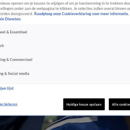
ieuw openen om je keuzes te wijzigen of om je toestemming in te trekken door
ellingen onder aan de webpagina te klikken. Je selecties zullen overal binnen o
orden doorgevoerd.
Raadpleeg onze Cookieverklaring voor meer informatie.
ale Diensten.
eel & Essentieel
sch
sing & Commercieel
ng & Social media
jen lijst
en beheren
Huidige keuze opslaan
Alle cookie