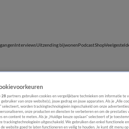
lgangen
Interviews
Uitzending bijwonen
Podcast
Shop
Veelgesteld
ijwonen
ookievoorkeuren
e
28
partners gebruiken cookies en vergelijkbare technieken om informatie te
s gebruiker van onze website(s), jouw gedrag en jouw apparaten. Als je „Alle co
” selecteert, worden trackingtechnologieën ingeschakeld om onze advertenties
personaliseren, onze producten en diensten te verbeteren en om de prestaties 
s en content te meten. Als je „Huidige keuze opslaan” selecteert of je toestemm
e trackingtechnologieën uitgeschakeld. We gebruiken dan enkel functionele en
de website goed te laten functioneren en veilig te houden. Je kunt dit menu op