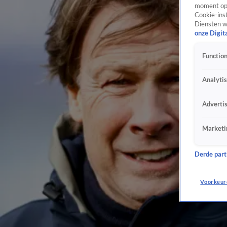
moment opn
Cookie-inst
Diensten w
onze Digit
Function
Analyti
Adverti
Marketi
Derde parti
Voorkeur