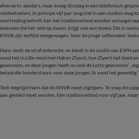
diverse tv-zenders, maar kreeg dinsdag in een telefonisch gespre
veldbetreders, in principe vijf jaar lang niet in een stadion mag
overtreding betreft, kan het stadionverbod worden verlaagd na
Iedereen die het veld op kwam, krijgt ook een boete. Die is nor
KNVB zijn leeftijd meegewogen. Voor de jonge selfiemaker bedr
Hans vindt de straf onterecht, en biedt in de studio van
ESPN
aan
vond het in Lille mooi met Hakim Ziyech, hoe Ziyech het deed en 
gewonnen, en deze jongen heeft nu ook de Lotto gewonnen’, zegt d
betaal die honderd euro voor deze jongen. Ik vond het geweldig.’
Toch begrijpt Hans dat de KNVB moet ingrijpen. ‘Ik snap de sup
aan gesteld moet worden. Een stadionverbod voor vijf jaar, maar n