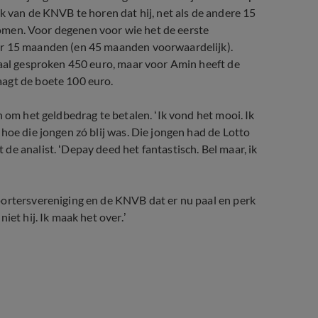
k van de KNVB te horen dat hij, net als de andere 15
 komen. Voor degenen voor wie het de eerste
ar 15 maanden (en 45 maanden voorwaardelijk).
maal gesproken 450 euro, maar voor Amin heeft de
aagt de boete 100 euro.
 om het geldbedrag te betalen. ‘Ik vond het mooi. Ik
hoe die jongen zó blij was. Die jongen had de Lotto
e analist. ‘Depay deed het fantastisch. Bel maar, ik
portersvereniging en de KNVB dat er nu paal en perk
iet hij. Ik maak het over.’