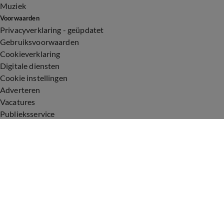
Muziek
Voorwaarden
Privacyverklaring - geüpdatet
Gebruiksvoorwaarden
Cookieverklaring
Digitale diensten
Cookie instellingen
Adverteren
Vacatures
Publieksservice
Toegankelijkheid
Uitzendingen
Vandaag Inside
De Oranjezomer
De Oranjezondag
Veronica Inside
Veronica Offside
Volg Vandaag Inside
©
2026 Talpa Network. Alle rechten voorbehouden. Geen tekst-