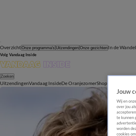
Overzicht
In de Wande
Onze programma's
Uitzendingen
Onze gezichten
Volg Vandaag Inside
Zoeken
Uitzendingen
Vandaag Inside
De Oranjezomer
Shop
Uitzending b
Jouw c
Wij en onz
over jou al
accepteren
te kunnen 
advertentie
worden dez
cookies om 