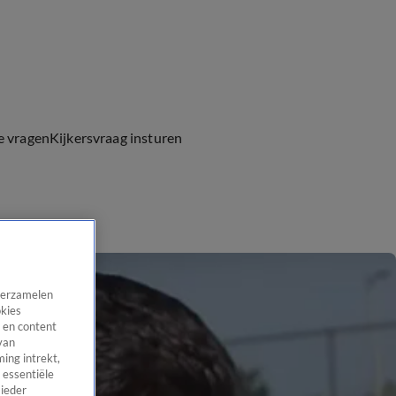
e vragen
Kijkersvraag insturen
 verzamelen
okies
 en content
van
ing intrekt,
 essentiële
 ieder