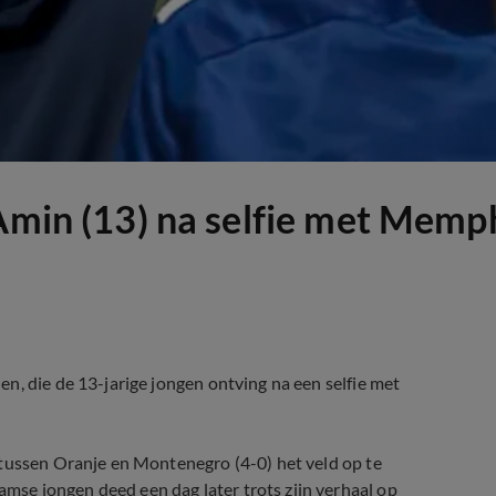
 Amin (13) na selfie met Memp
n, die de 13-jarige jongen ontving na een selfie met
 tussen Oranje en Montenegro (4-0) het veld op te
se jongen deed een dag later trots zijn verhaal op