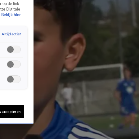
 op de link
nze Digitale
Bekijk hier
Altijd actief
s accepteren