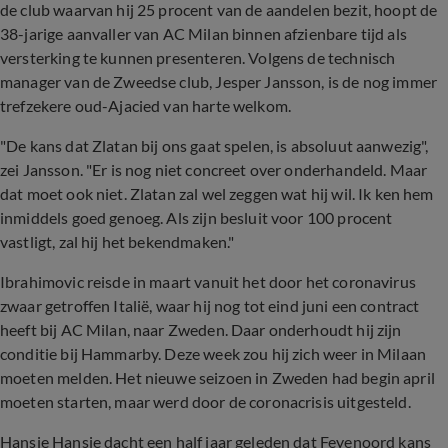
de club waarvan hij 25 procent van de aandelen bezit, hoopt de
38-jarige aanvaller van AC Milan binnen afzienbare tijd als
versterking te kunnen presenteren. Volgens de technisch
manager van de Zweedse club, Jesper Jansson, is de nog immer
trefzekere oud-Ajacied van harte welkom.
"De kans dat Zlatan bij ons gaat spelen, is absoluut aanwezig",
zei Jansson. "Er is nog niet concreet over onderhandeld. Maar
dat moet ook niet. Zlatan zal wel zeggen wat hij wil. Ik ken hem
inmiddels goed genoeg. Als zijn besluit voor 100 procent
vastligt, zal hij het bekendmaken."
Ibrahimovic reisde in maart vanuit het door het coronavirus
zwaar getroffen Italië, waar hij nog tot eind juni een contract
heeft bij AC Milan, naar Zweden. Daar onderhoudt hij zijn
conditie bij Hammarby. Deze week zou hij zich weer in Milaan
moeten melden. Het nieuwe seizoen in Zweden had begin april
moeten starten, maar werd door de coronacrisis uitgesteld.
Hansie Hansie dacht een half jaar geleden dat Feyenoord kans