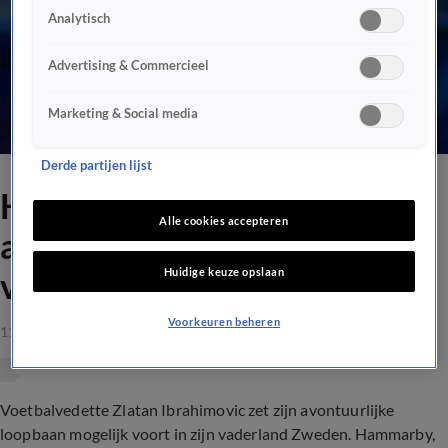
Analytisch
Advertising & Commercieel
Marketing & Social media
Derde partijen lijst
Hammarby hoopt
Alle cookies accepteren
aandeelhouder Ibrahimovic
Huidige keuze opslaan
vast te leggen
Voorkeuren beheren
11 mei 2020, 20:55
Voetbalvedette Zlatan Ibrahimovic zet zijn avontuurlijke
loopbaan mogelijk voort in zijn vaderland Zweden. Hammarby,