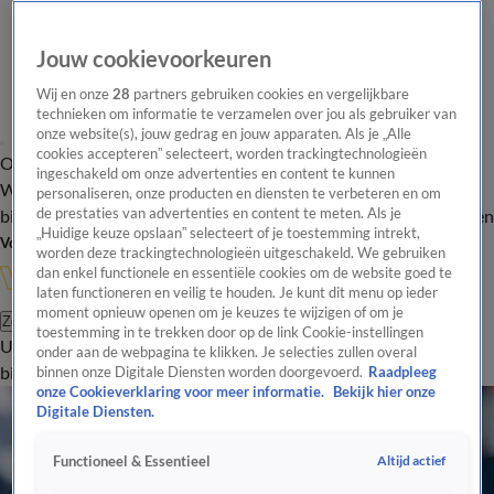
Jouw cookievoorkeuren
Wij en onze
28
partners gebruiken cookies en vergelijkbare
technieken om informatie te verzamelen over jou als gebruiker van
onze website(s), jouw gedrag en jouw apparaten. Als je „Alle
cookies accepteren” selecteert, worden trackingtechnologieën
Overzicht
In de
Onze programma's
Uitzendingen
Onze gezichten
ingeschakeld om onze advertenties en content te kunnen
Wandelgangen
Interviews
Uitzending
personaliseren, onze producten en diensten te verbeteren en om
bijwonen
de prestaties van advertenties en content te meten. Als je
Podcast
Shop
Veelgestelde vragen
Kijkersvraag insturen
„Huidige keuze opslaan” selecteert of je toestemming intrekt,
Volg Vandaag Inside
worden deze trackingtechnologieën uitgeschakeld. We gebruiken
dan enkel functionele en essentiële cookies om de website goed te
laten functioneren en veilig te houden. Je kunt dit menu op ieder
moment opnieuw openen om je keuzes te wijzigen of om je
Zoeken
toestemming in te trekken door op de link Cookie-instellingen
Uitzendingen
Vandaag Inside
De Oranjezomer
Shop
Uitzending
onder aan de webpagina te klikken. Je selecties zullen overal
bijwonen
binnen onze Digitale Diensten worden doorgevoerd.
Raadpleeg
onze Cookieverklaring voor meer informatie.
Bekijk hier onze
Digitale Diensten.
Altijd actief
Functioneel & Essentieel