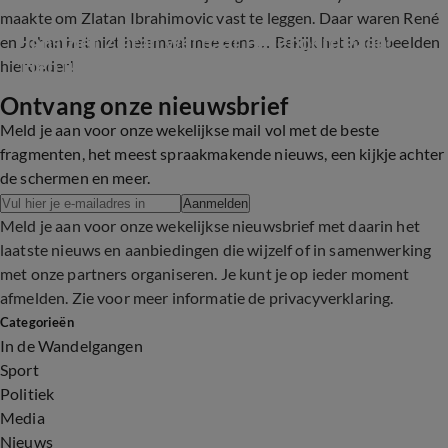
maakte om Zlatan Ibrahimovic vast te leggen. Daar waren René
Hans ziet Zlatan wel naar Feyenoord gaan: 
en Johan het niet helemaal mee eens… Bekijk het in de beelden
'Heb jij gedronken Hans?'
hieronder!
Ontvang onze nieuwsbrief
1:30
Meld je aan voor onze wekelijkse mail vol met de beste
fragmenten, het meest spraakmakende nieuws, een kijkje achter
de schermen en meer.
Aanmelden
Meld je aan voor onze wekelijkse nieuwsbrief met daarin het
laatste nieuws en aanbiedingen die wijzelf of in samenwerking
met onze partners organiseren. Je kunt je op ieder moment
afmelden. Zie voor meer informatie de
privacyverklaring
.
Categorieën
In de Wandelgangen
Sport
Politiek
Media
Nieuws