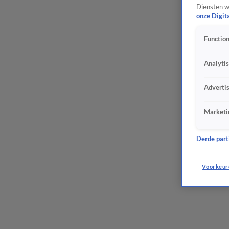
Diensten w
onze Digit
Function
Analyti
Adverti
Marketi
Derde parti
Voorkeur