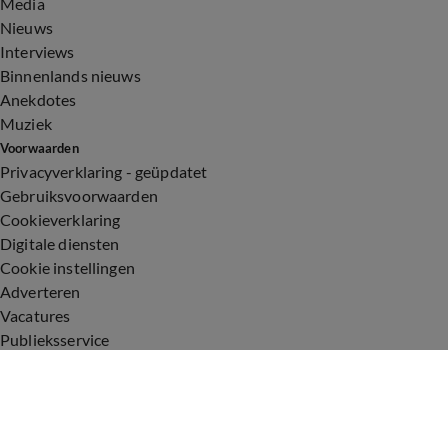
Media
Nieuws
Interviews
Binnenlands nieuws
Anekdotes
Muziek
Voorwaarden
Privacyverklaring - geüpdatet
Gebruiksvoorwaarden
Cookieverklaring
Digitale diensten
Cookie instellingen
Adverteren
Vacatures
Publieksservice
Toegankelijkheid
Uitzendingen
Vandaag Inside
De Oranjezomer