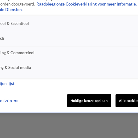
orden doorgevoerd.
Raadpleeg onze Cookieverklaring voor meer informatie.
ale Diensten.
eel & Essentieel
sch
sing & Commercieel
ng & Social media
jen lijst
en beheren
Huidige keuze opslaan
Alle cookie