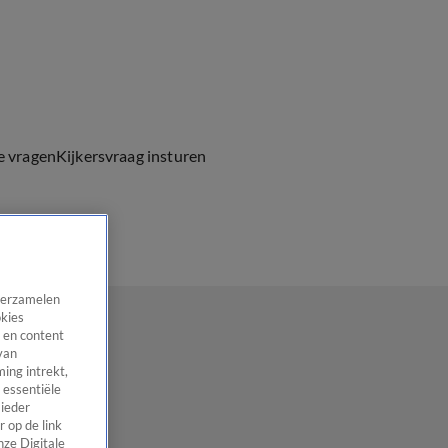
e vragen
Kijkersvraag insturen
 verzamelen
okies
 en content
van
ing intrekt,
 essentiële
 ieder
 op de link
nze Digitale