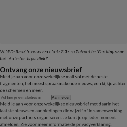
René in rouw om einde Ellie op Patrouille: 'Een 
VIDEO: René in rouw om einde Ellie op Patrouille: 'Een klap voor
klap voor het...
het Nederlands publiek!'
Ontvang onze nieuwsbrief
2:56
Meld je aan voor onze wekelijkse mail vol met de beste
fragmenten, het meest spraakmakende nieuws, een kijkje achter
de schermen en meer.
Aanmelden
Meld je aan voor onze wekelijkse nieuwsbrief met daarin het
laatste nieuws en aanbiedingen die wijzelf of in samenwerking
met onze partners organiseren. Je kunt je op ieder moment
afmelden. Zie voor meer informatie de
privacyverklaring
.