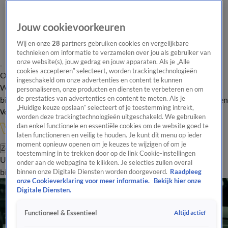
Jouw cookievoorkeuren
Wij en onze
28
partners gebruiken cookies en vergelijkbare
technieken om informatie te verzamelen over jou als gebruiker van
onze website(s), jouw gedrag en jouw apparaten. Als je „Alle
cookies accepteren” selecteert, worden trackingtechnologieën
Overzicht
In de
Onze programma's
Uitzendingen
Onze gezichten
ingeschakeld om onze advertenties en content te kunnen
Wandelgangen
Interviews
Uitzending
personaliseren, onze producten en diensten te verbeteren en om
bijwonen
de prestaties van advertenties en content te meten. Als je
Podcast
Shop
Veelgestelde vragen
Kijkersvraag insturen
„Huidige keuze opslaan” selecteert of je toestemming intrekt,
Volg Vandaag Inside
worden deze trackingtechnologieën uitgeschakeld. We gebruiken
dan enkel functionele en essentiële cookies om de website goed te
laten functioneren en veilig te houden. Je kunt dit menu op ieder
moment opnieuw openen om je keuzes te wijzigen of om je
Zoeken
toestemming in te trekken door op de link Cookie-instellingen
Uitzendingen
Vandaag Inside
De Oranjezomer
Shop
Uitzending
onder aan de webpagina te klikken. Je selecties zullen overal
bijwonen
binnen onze Digitale Diensten worden doorgevoerd.
Raadpleeg
onze Cookieverklaring voor meer informatie.
Bekijk hier onze
Digitale Diensten.
Altijd actief
Functioneel & Essentieel