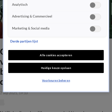
Analytisch
Advertising & Commercieel
Marketing & Social media
Derde partijen lijst
GOUD! Ellie Lust doet
Alle cookies accepteren
verslag van actuele situatie
Huidige keuze opslaan
bij Spaanse bank uit La Casa
de Papel
Voorkeuren beheren
2 sep 2021, 19:10