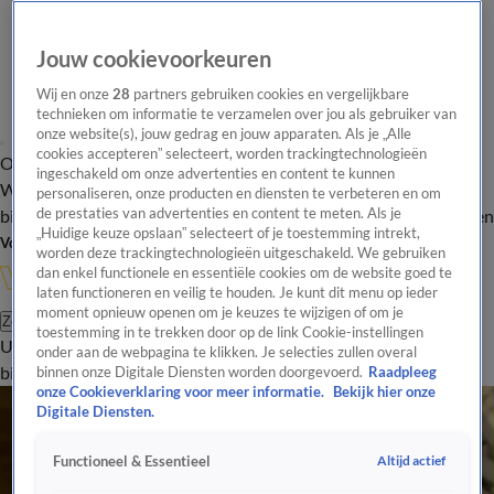
Jouw cookievoorkeuren
Wij en onze
28
partners gebruiken cookies en vergelijkbare
technieken om informatie te verzamelen over jou als gebruiker van
onze website(s), jouw gedrag en jouw apparaten. Als je „Alle
cookies accepteren” selecteert, worden trackingtechnologieën
Overzicht
In de
Onze programma's
Uitzendingen
Onze gezichten
ingeschakeld om onze advertenties en content te kunnen
Wandelgangen
Interviews
Uitzending
personaliseren, onze producten en diensten te verbeteren en om
bijwonen
de prestaties van advertenties en content te meten. Als je
Podcast
Shop
Veelgestelde vragen
Kijkersvraag insturen
„Huidige keuze opslaan” selecteert of je toestemming intrekt,
Volg Vandaag Inside
worden deze trackingtechnologieën uitgeschakeld. We gebruiken
dan enkel functionele en essentiële cookies om de website goed te
laten functioneren en veilig te houden. Je kunt dit menu op ieder
moment opnieuw openen om je keuzes te wijzigen of om je
Zoeken
toestemming in te trekken door op de link Cookie-instellingen
Uitzendingen
Vandaag Inside
De Oranjezomer
Shop
Uitzending
onder aan de webpagina te klikken. Je selecties zullen overal
bijwonen
binnen onze Digitale Diensten worden doorgevoerd.
Raadpleeg
onze Cookieverklaring voor meer informatie.
Bekijk hier onze
Digitale Diensten.
Altijd actief
Functioneel & Essentieel