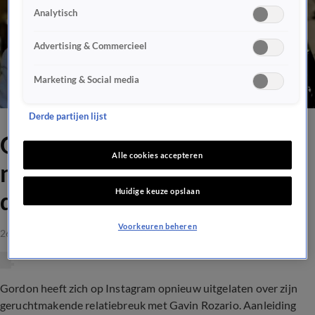
Analytisch
Advertising & Commercieel
Marketing & Social media
Derde partijen lijst
Gordon slaat keihard terug
Alle cookies accepteren
naar Gavin: 'Ik schaam me
Huidige keuze opslaan
dat ik van je gehouden heb'
Voorkeuren beheren
26 apr 2023, 19:20
Gordon heeft zich op Instagram opnieuw uitgelaten over zijn
geruchtmakende relatiebreuk met Gavin Rozario. Aanleiding