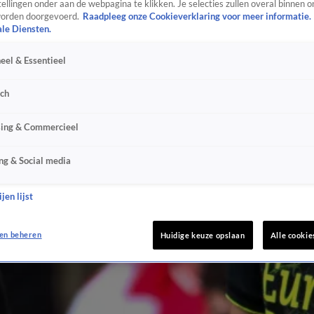
ellingen onder aan de webpagina te klikken. Je selecties zullen overal binnen o
orden doorgevoerd.
Raadpleeg onze Cookieverklaring voor meer informatie.
ale Diensten.
eel & Essentieel
sch
sing & Commercieel
ng & Social media
jen lijst
en beheren
Huidige keuze opslaan
Alle cookie