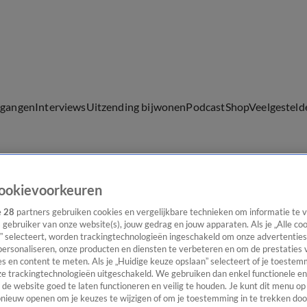
lgangen
Interviews
Uitzending bijwonen
Podcast
Shop
Veelgesteld
ijwonen
ookievoorkeuren
e
28
partners gebruiken cookies en vergelijkbare technieken om informatie te
s gebruiker van onze website(s), jouw gedrag en jouw apparaten. Als je „Alle co
” selecteert, worden trackingtechnologieën ingeschakeld om onze advertenties
personaliseren, onze producten en diensten te verbeteren en om de prestaties 
s en content te meten. Als je „Huidige keuze opslaan” selecteert of je toestemm
e trackingtechnologieën uitgeschakeld. We gebruiken dan enkel functionele en
de website goed te laten functioneren en veilig te houden. Je kunt dit menu op
ieuw openen om je keuzes te wijzigen of om je toestemming in te trekken door