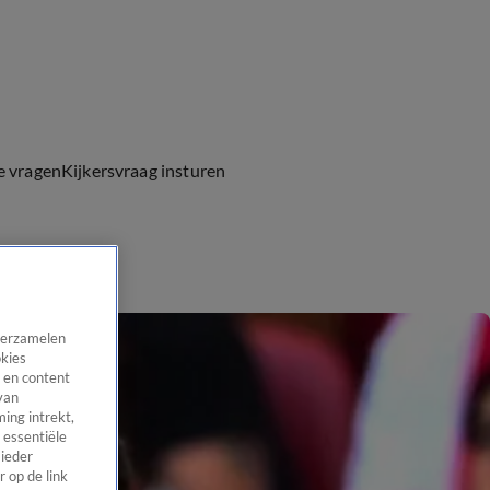
e vragen
Kijkersvraag insturen
 verzamelen
okies
 en content
van
ing intrekt,
 essentiële
 ieder
 op de link