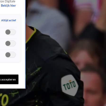
nze Digitale
Bekijk hier
Altijd actief
s accepteren