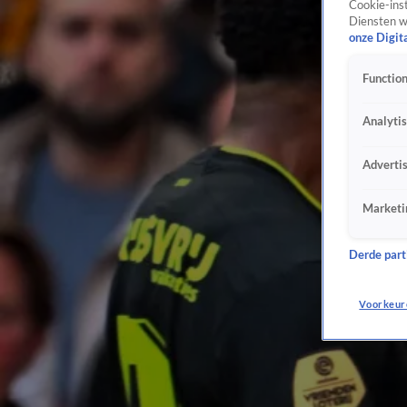
Cookie-inst
Diensten w
onze Digit
Function
Analyti
Adverti
Marketi
Derde parti
Voorkeur