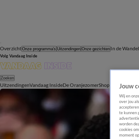
Overzicht
In de Wande
Onze programma's
Uitzendingen
Onze gezichten
Volg Vandaag Inside
Zoeken
Uitzendingen
Vandaag Inside
De Oranjezomer
Shop
Uitzending b
Jouw c
Wij en onz
over jou al
accepteren
te kunnen 
advertentie
worden dez
cookies om 
moment opn