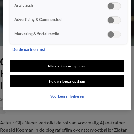
Analytisch
Advertising & Commercieel
Marketing & Social media
Derde partijen lijst
Gijs Naber speelt Ronald
Alle cookies accepteren
Koeman in film over Zlatan
Huidige keuze opslaan
Ibrahimovic
Voorkeuren beheren
20 mrt 2021, 10:00
Acteur Gijs Naber vertolkt de rol van voormalig Ajax-trainer
Ronald Koeman in de biografiefilm over stervoetballer Zlatan