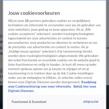
Jouw cookievoorkeuren
Wij en onze
28
partners gebruiken cookies en vergelijkbare
technieken om informatie te verzamelen over jou als gebruiker van
onze website(s), jouw gedrag en jouw apparaten. Als je „Alle
cookies accepteren” selecteert, worden trackingtechnologieën
Overzicht
In de
Onze programma's
Uitzendingen
Onze gezichten
ingeschakeld om onze advertenties en content te kunnen
Wandelgangen
Interviews
Uitzending
personaliseren, onze producten en diensten te verbeteren en om
bijwonen
de prestaties van advertenties en content te meten. Als je
Podcast
Shop
Veelgestelde vragen
Kijkersvraag insturen
„Huidige keuze opslaan” selecteert of je toestemming intrekt,
Volg Vandaag Inside
worden deze trackingtechnologieën uitgeschakeld. We gebruiken
dan enkel functionele en essentiële cookies om de website goed te
laten functioneren en veilig te houden. Je kunt dit menu op ieder
moment opnieuw openen om je keuzes te wijzigen of om je
Zoeken
toestemming in te trekken door op de link Cookie-instellingen
Uitzendingen
Vandaag Inside
De Oranjezomer
Shop
Uitzending
onder aan de webpagina te klikken. Je selecties zullen overal
bijwonen
binnen onze Digitale Diensten worden doorgevoerd.
Raadpleeg
onze Cookieverklaring voor meer informatie.
Bekijk hier onze
Digitale Diensten.
Altijd actief
Functioneel & Essentieel