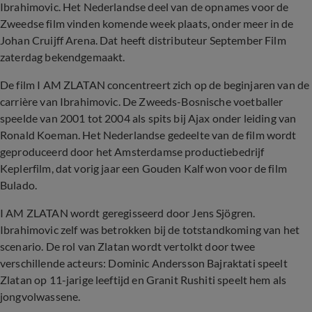
Ibrahimovic. Het Nederlandse deel van de opnames voor de
Zweedse film vinden komende week plaats, onder meer in de
Johan Cruijff Arena. Dat heeft distributeur September Film
zaterdag bekendgemaakt.
De film I AM ZLATAN concentreert zich op de beginjaren van de
carrière van Ibrahimovic. De Zweeds-Bosnische voetballer
speelde van 2001 tot 2004 als spits bij Ajax onder leiding van
Ronald Koeman. Het Nederlandse gedeelte van de film wordt
geproduceerd door het Amsterdamse productiebedrijf
Keplerfilm, dat vorig jaar een Gouden Kalf won voor de film
Bulado.
I AM ZLATAN wordt geregisseerd door Jens Sjögren.
Ibrahimovic zelf was betrokken bij de totstandkoming van het
scenario. De rol van Zlatan wordt vertolkt door twee
verschillende acteurs: Dominic Andersson Bajraktati speelt
Zlatan op 11-jarige leeftijd en Granit Rushiti speelt hem als
jongvolwassene.