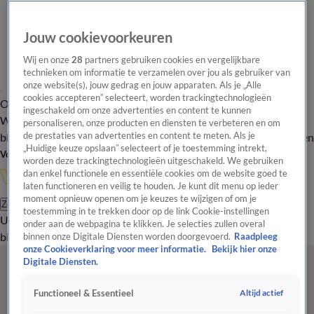
Jouw cookievoorkeuren
Wij en onze
28
partners gebruiken cookies en vergelijkbare
technieken om informatie te verzamelen over jou als gebruiker van
onze website(s), jouw gedrag en jouw apparaten. Als je „Alle
cookies accepteren” selecteert, worden trackingtechnologieën
Overzicht
In de
Onze programma's
Uitzendingen
Onze gezichten
ingeschakeld om onze advertenties en content te kunnen
Wandelgangen
Interviews
Uitzending
personaliseren, onze producten en diensten te verbeteren en om
bijwonen
de prestaties van advertenties en content te meten. Als je
Podcast
Shop
Veelgestelde vragen
Kijkersvraag insturen
„Huidige keuze opslaan” selecteert of je toestemming intrekt,
Volg Vandaag Inside
worden deze trackingtechnologieën uitgeschakeld. We gebruiken
dan enkel functionele en essentiële cookies om de website goed te
laten functioneren en veilig te houden. Je kunt dit menu op ieder
moment opnieuw openen om je keuzes te wijzigen of om je
Zoeken
toestemming in te trekken door op de link Cookie-instellingen
Uitzendingen
Vandaag Inside
De Oranjezomer
Shop
Uitzending
onder aan de webpagina te klikken. Je selecties zullen overal
bijwonen
binnen onze Digitale Diensten worden doorgevoerd.
Raadpleeg
onze Cookieverklaring voor meer informatie.
Bekijk hier onze
Digitale Diensten.
Altijd actief
Functioneel & Essentieel