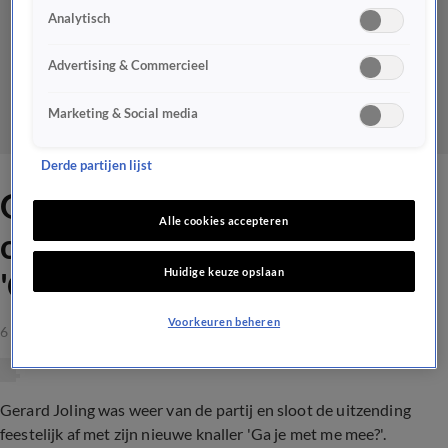
Analytisch
Advertising & Commercieel
Marketing & Social media
Derde partijen lijst
Gerard Joling blaast studio
Alle cookies accepteren
omver met nieuw nummer
Huidige keuze opslaan
'Ga je met me mee?'
Voorkeuren beheren
6 apr 2023, 11:00
Gerard Joling was weer van de partij en sloot de uitzending
feestelijk af met zijn nieuwe knaller 'Ga je met me mee?'.