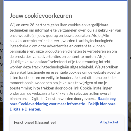
Jouw cookievoorkeuren
Wij en onze
28
partners gebruiken cookies en vergelijkbare
technieken om informatie te verzamelen over jou als gebruiker van
onze website(s), jouw gedrag en jouw apparaten. Als je „Alle
cookies accepteren” selecteert, worden trackingtechnologieën
Overzicht
In de
Onze programma's
Uitzendingen
Onze gezichten
ingeschakeld om onze advertenties en content te kunnen
Wandelgangen
Interviews
Uitzending
personaliseren, onze producten en diensten te verbeteren en om
bijwonen
de prestaties van advertenties en content te meten. Als je
Podcast
Shop
Veelgestelde vragen
Kijkersvraag insturen
„Huidige keuze opslaan” selecteert of je toestemming intrekt,
Volg Vandaag Inside
worden deze trackingtechnologieën uitgeschakeld. We gebruiken
dan enkel functionele en essentiële cookies om de website goed te
laten functioneren en veilig te houden. Je kunt dit menu op ieder
moment opnieuw openen om je keuzes te wijzigen of om je
Zoeken
toestemming in te trekken door op de link Cookie-instellingen
Uitzendingen
Vandaag Inside
De Oranjezomer
Shop
Uitzending
onder aan de webpagina te klikken. Je selecties zullen overal
bijwonen
binnen onze Digitale Diensten worden doorgevoerd.
Raadpleeg
onze Cookieverklaring voor meer informatie.
Bekijk hier onze
Digitale Diensten.
Altijd actief
Functioneel & Essentieel