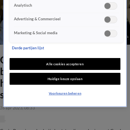
Analytisch
Advertising & Commercieel
Marketing & Social media
Derde partijen lijst
Gavin onthult reden van
Alle cookies accepteren
breuk met Gordon: 'Voor
Huidige keuze opslaan
hem was het een soort
sensatie'
Voorkeuren beheren
26 apr 2023, 08:33