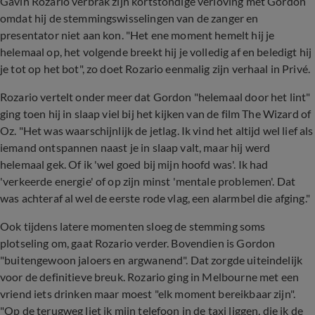
Gavin Rozario verbrak zijn kortstondige verloving met Gordon
omdat hij de stemmingswisselingen van de zanger en
presentator niet aan kon. "Het ene moment hemelt hij je
helemaal op, het volgende breekt hij je volledig af en beledigt hij
je tot op het bot", zo doet Rozario eenmalig zijn verhaal in Privé.
Rozario vertelt onder meer dat Gordon "helemaal door het lint"
ging toen hij in slaap viel bij het kijken van de film The Wizard of
Oz. "Het was waarschijnlijk de jetlag. Ik vind het altijd wel lief als
iemand ontspannen naast je in slaap valt, maar hij werd
helemaal gek. Of ik 'wel goed bij mijn hoofd was'. Ik had
'verkeerde energie' of op zijn minst 'mentale problemen'. Dat
was achteraf al wel de eerste rode vlag, een alarmbel die afging."
Ook tijdens latere momenten sloeg de stemming soms
plotseling om, gaat Rozario verder. Bovendien is Gordon
"buitengewoon jaloers en argwanend". Dat zorgde uiteindelijk
voor de definitieve breuk. Rozario ging in Melbourne met een
vriend iets drinken maar moest "elk moment bereikbaar zijn".
"Op de terugweg liet ik mijn telefoon in de taxi liggen, die ik de