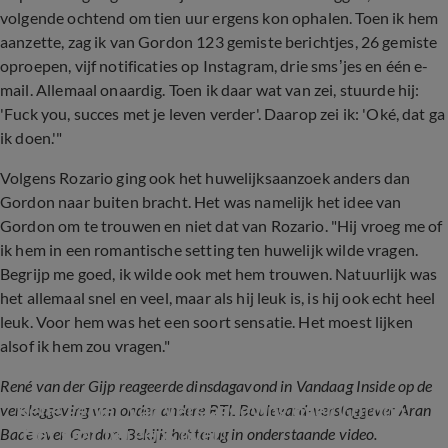
volgende ochtend om tien uur ergens kon ophalen. Toen ik hem
aanzette, zag ik van Gordon 123 gemiste berichtjes, 26 gemiste
oproepen, vijf notificaties op Instagram, drie sms’jes en één e-
mail. Allemaal onaardig. Toen ik daar wat van zei, stuurde hij:
'Fuck you, succes met je leven verder'. Daarop zei ik: 'Oké, dat ga
ik doen.'"
Volgens Rozario ging ook het huwelijksaanzoek anders dan
Gordon naar buiten bracht. Het was namelijk het idee van
Gordon om te trouwen en niet dat van Rozario. "Hij vroeg me of
ik hem in een romantische setting ten huwelijk wilde vragen.
Begrijp me goed, ik wilde ook met hem trouwen. Natuurlijk was
het allemaal snel en veel, maar als hij leuk is, is hij ook echt heel
leuk. Voor hem was het een soort sensatie. Het moest lijken
alsof ik hem zou vragen."
René van der Gijp reageerde dinsdagavond in Vandaag Inside op de
René geniet van verslaggeving over Gordon: 
verslaggeving van onder andere RTL Boulevard-verslaggever Aran
‘Het gaat nergens over!’
Bade over Gordon. Bekijk het terug in onderstaande video.