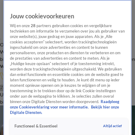
Jouw cookievoorkeuren
Wij en onze
28
partners gebruiken cookies en vergelijkbare
technieken om informatie te verzamelen over jou als gebruiker van
onze website(s), jouw gedrag en jouw apparaten. Als je „Alle
cookies accepteren” selecteert, worden trackingtechnologieën
Overzicht
In de
Onze programma's
Uitzendingen
Onze gezichten
ingeschakeld om onze advertenties en content te kunnen
Wandelgangen
Interviews
Uitzending
personaliseren, onze producten en diensten te verbeteren en om
bijwonen
de prestaties van advertenties en content te meten. Als je
Podcast
Shop
Veelgestelde vragen
Kijkersvraag insturen
„Huidige keuze opslaan” selecteert of je toestemming intrekt,
Volg Vandaag Inside
worden deze trackingtechnologieën uitgeschakeld. We gebruiken
dan enkel functionele en essentiële cookies om de website goed te
laten functioneren en veilig te houden. Je kunt dit menu op ieder
moment opnieuw openen om je keuzes te wijzigen of om je
Zoeken
toestemming in te trekken door op de link Cookie-instellingen
Uitzendingen
Vandaag Inside
De Oranjezomer
Shop
Uitzending
onder aan de webpagina te klikken. Je selecties zullen overal
bijwonen
binnen onze Digitale Diensten worden doorgevoerd.
Raadpleeg
onze Cookieverklaring voor meer informatie.
Bekijk hier onze
Digitale Diensten.
Altijd actief
Functioneel & Essentieel