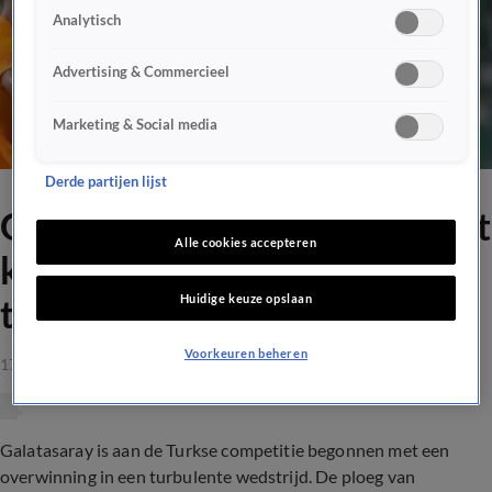
Analytisch
Advertising & Commercieel
Marketing & Social media
Derde partijen lijst
Galatasaray-verdediger deelt
Alle cookies accepteren
kopstoot en klappen uit aan
Huidige keuze opslaan
teamgenoot en krijgt rood
Voorkeuren beheren
17 aug 2021, 08:21
Galatasaray is aan de Turkse competitie begonnen met een
overwinning in een turbulente wedstrijd. De ploeg van