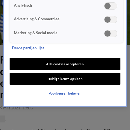
Analytisch
Advertising & Commercieel
Marketing & Social media
Derde partijen lijst
Frenkie de Jong blikt vooruit
Alle cookies accepteren
op PSG: 'Wij geloven dat we
Huidige keuze opslaan
een comeback kunnen
maken'
Voorkeuren beheren
9 mrt 2021, 19:05