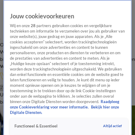
Jouw cookievoorkeuren
Wij en onze
28
partners gebruiken cookies en vergelijkbare
technieken om informatie te verzamelen over jou als gebruiker van
onze website(s), jouw gedrag en jouw apparaten. Als je „Alle
cookies accepteren” selecteert, worden trackingtechnologieën
Overzicht
In de
Onze programma's
Uitzendingen
Onze gezichten
ingeschakeld om onze advertenties en content te kunnen
Wandelgangen
Interviews
Uitzending
personaliseren, onze producten en diensten te verbeteren en om
bijwonen
de prestaties van advertenties en content te meten. Als je
Podcast
Shop
Veelgestelde vragen
Kijkersvraag insturen
„Huidige keuze opslaan” selecteert of je toestemming intrekt,
Volg Vandaag Inside
worden deze trackingtechnologieën uitgeschakeld. We gebruiken
dan enkel functionele en essentiële cookies om de website goed te
laten functioneren en veilig te houden. Je kunt dit menu op ieder
moment opnieuw openen om je keuzes te wijzigen of om je
Zoeken
toestemming in te trekken door op de link Cookie-instellingen
Uitzendingen
Vandaag Inside
De Oranjezomer
Shop
Uitzending
onder aan de webpagina te klikken. Je selecties zullen overal
bijwonen
binnen onze Digitale Diensten worden doorgevoerd.
Raadpleeg
onze Cookieverklaring voor meer informatie.
Bekijk hier onze
Digitale Diensten.
Altijd actief
Functioneel & Essentieel