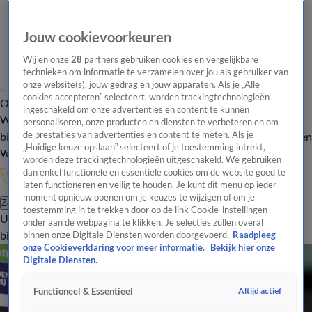
Jouw cookievoorkeuren
Wij en onze
28
partners gebruiken cookies en vergelijkbare
technieken om informatie te verzamelen over jou als gebruiker van
onze website(s), jouw gedrag en jouw apparaten. Als je „Alle
cookies accepteren” selecteert, worden trackingtechnologieën
Overzicht
In de
Onze programma's
Uitzendingen
Onze gezichten
ingeschakeld om onze advertenties en content te kunnen
Wandelgangen
Interviews
Uitzending
personaliseren, onze producten en diensten te verbeteren en om
bijwonen
de prestaties van advertenties en content te meten. Als je
Podcast
Shop
Veelgestelde vragen
Kijkersvraag insturen
„Huidige keuze opslaan” selecteert of je toestemming intrekt,
Volg Vandaag Inside
worden deze trackingtechnologieën uitgeschakeld. We gebruiken
dan enkel functionele en essentiële cookies om de website goed te
laten functioneren en veilig te houden. Je kunt dit menu op ieder
moment opnieuw openen om je keuzes te wijzigen of om je
Zoeken
toestemming in te trekken door op de link Cookie-instellingen
Uitzendingen
Vandaag Inside
De Oranjezomer
Shop
Uitzending
onder aan de webpagina te klikken. Je selecties zullen overal
bijwonen
binnen onze Digitale Diensten worden doorgevoerd.
Raadpleeg
onze Cookieverklaring voor meer informatie.
Bekijk hier onze
Digitale Diensten.
Altijd actief
Functioneel & Essentieel