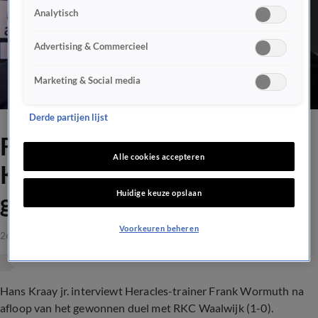
Analytisch
Advertising & Commercieel
Marketing & Social media
Derde partijen lijst
Frank Wormuth tegen Hans
Alle cookies accepteren
Kraay jr.: 'Ik heb hoger
Huidige keuze opslaan
gevoetbald dan jij'
Voorkeuren beheren
26 sep 2021, 20:06
Hans Kraay jr. interviewt Heracles-trainer Frank Wormuth na
afloop van het gewonnen duel met RKC Waalwijk (1-0).