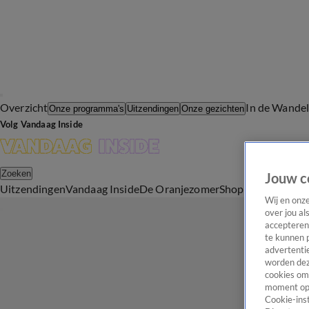
Overzicht
In de Wande
Onze programma's
Uitzendingen
Onze gezichten
Volg Vandaag Inside
Zoeken
Jouw c
Uitzendingen
Vandaag Inside
De Oranjezomer
Shop
Uitzending b
Wij en onz
over jou al
accepteren
te kunnen 
advertentie
worden dez
cookies om 
moment opn
Cookie-inst