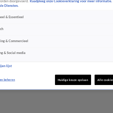
orden doorgevoerd.
Raadpleeg onze Cookieverklaring voor meer informatie.
ale Diensten.
eel & Essentieel
sch
sing & Commercieel
ng & Social media
jen lijst
en beheren
Huidige keuze opslaan
Alle cookie