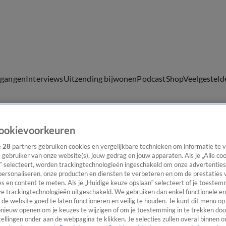
lgangen
Interviews
Uitzending bijwonen
Podcast
Shop
Veelgesteld
ookievoorkeuren
ijwonen
e
28
partners gebruiken cookies en vergelijkbare technieken om informatie te
s gebruiker van onze website(s), jouw gedrag en jouw apparaten. Als je „Alle co
” selecteert, worden trackingtechnologieën ingeschakeld om onze advertenties
personaliseren, onze producten en diensten te verbeteren en om de prestaties 
s en content te meten. Als je „Huidige keuze opslaan” selecteert of je toestemm
e trackingtechnologieën uitgeschakeld. We gebruiken dan enkel functionele en
de website goed te laten functioneren en veilig te houden. Je kunt dit menu op
ieuw openen om je keuzes te wijzigen of om je toestemming in te trekken door
ellingen onder aan de webpagina te klikken. Je selecties zullen overal binnen o