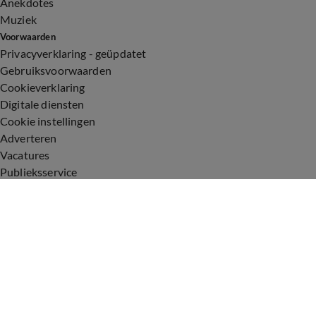
Anekdotes
Muziek
Voorwaarden
Privacyverklaring - geüpdatet
Gebruiksvoorwaarden
Cookieverklaring
Digitale diensten
Cookie instellingen
Adverteren
Vacatures
Publieksservice
Toegankelijkheid
Uitzendingen
Vandaag Inside
De Oranjezomer
De Oranjezondag
Veronica Inside
Veronica Offside
Volg Vandaag Inside