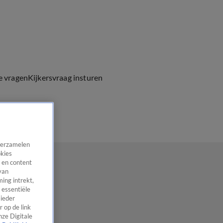
e vragen
Kijkersvraag insturen
 verzamelen
okies
 en content
van
ing intrekt,
 essentiële
 ieder
 op de link
nze Digitale