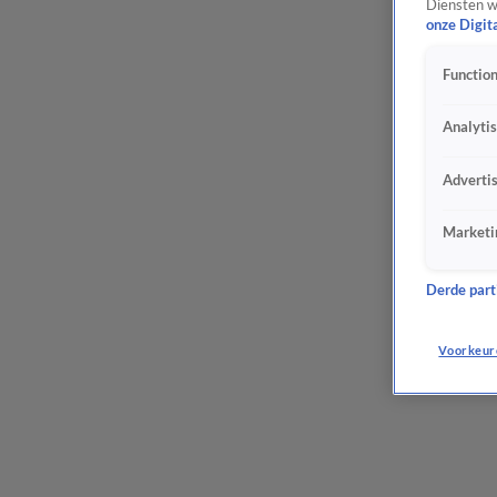
Diensten w
onze Digit
Function
Analyti
Adverti
Marketi
Derde parti
Voorkeur