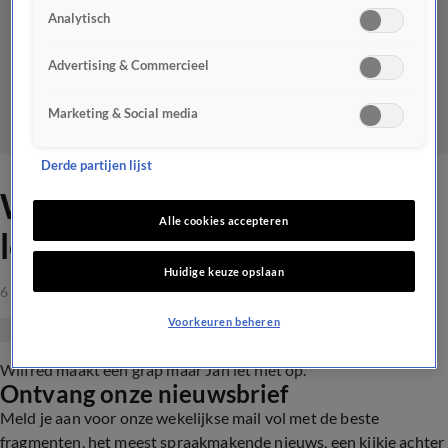
Analytisch
Advertising & Commercieel
Marketing & Social media
Derde partijen lijst
Wilfred maakt een grap; Jan
Alle cookies accepteren
let niet op
Huidige keuze opslaan
6 apr 2021, 00:34
Voorkeuren beheren
Wilfred maakt een grap maar Jan let niet op.
Ontvang onze nieuwsbrief
Meld je aan voor onze wekelijkse mail vol met de beste
fragmenten, het meest spraakmakende nieuws, een kijkje achter