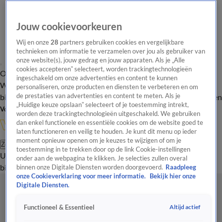
Jouw cookievoorkeuren
Wij en onze
28
partners gebruiken cookies en vergelijkbare
technieken om informatie te verzamelen over jou als gebruiker van
onze website(s), jouw gedrag en jouw apparaten. Als je „Alle
cookies accepteren” selecteert, worden trackingtechnologieën
Overzicht
In de
Onze programma's
Uitzendingen
Onze gezichten
ingeschakeld om onze advertenties en content te kunnen
Wandelgangen
Interviews
Uitzending
personaliseren, onze producten en diensten te verbeteren en om
bijwonen
de prestaties van advertenties en content te meten. Als je
Podcast
Shop
Veelgestelde vragen
Kijkersvraag insturen
„Huidige keuze opslaan” selecteert of je toestemming intrekt,
Volg Vandaag Inside
worden deze trackingtechnologieën uitgeschakeld. We gebruiken
dan enkel functionele en essentiële cookies om de website goed te
laten functioneren en veilig te houden. Je kunt dit menu op ieder
moment opnieuw openen om je keuzes te wijzigen of om je
Zoeken
toestemming in te trekken door op de link Cookie-instellingen
Uitzendingen
Vandaag Inside
De Oranjezomer
Shop
Uitzending
onder aan de webpagina te klikken. Je selecties zullen overal
bijwonen
binnen onze Digitale Diensten worden doorgevoerd.
Raadpleeg
onze Cookieverklaring voor meer informatie.
Bekijk hier onze
Digitale Diensten.
Altijd actief
Functioneel & Essentieel