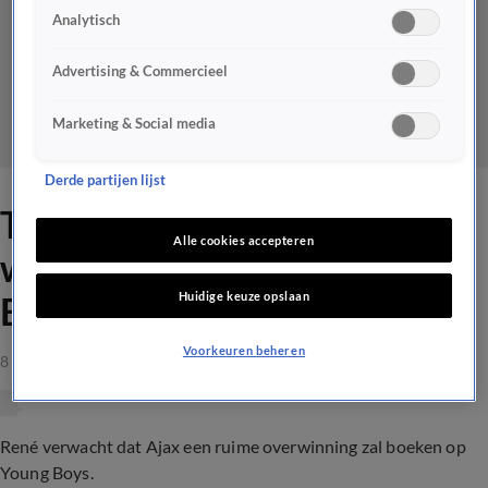
Analytisch
Advertising & Commercieel
Marketing & Social media
Derde partijen lijst
TOTO-voorspelling: 'Ajax
Alle cookies accepteren
wint met 4-0 van Young
Huidige keuze opslaan
Boys'
Voorkeuren beheren
8 mrt 2021, 23:36
René verwacht dat Ajax een ruime overwinning zal boeken op
Young Boys.