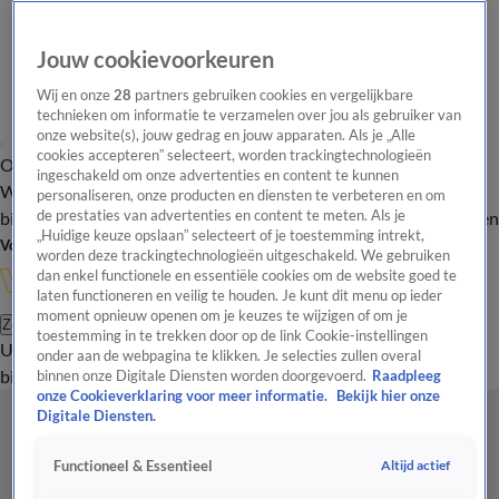
Jouw cookievoorkeuren
Wij en onze
28
partners gebruiken cookies en vergelijkbare
technieken om informatie te verzamelen over jou als gebruiker van
onze website(s), jouw gedrag en jouw apparaten. Als je „Alle
cookies accepteren” selecteert, worden trackingtechnologieën
Overzicht
In de
Onze programma's
Uitzendingen
Onze gezichten
ingeschakeld om onze advertenties en content te kunnen
Wandelgangen
Interviews
Uitzending
personaliseren, onze producten en diensten te verbeteren en om
bijwonen
de prestaties van advertenties en content te meten. Als je
Podcast
Shop
Veelgestelde vragen
Kijkersvraag insturen
„Huidige keuze opslaan” selecteert of je toestemming intrekt,
Volg Vandaag Inside
worden deze trackingtechnologieën uitgeschakeld. We gebruiken
dan enkel functionele en essentiële cookies om de website goed te
laten functioneren en veilig te houden. Je kunt dit menu op ieder
moment opnieuw openen om je keuzes te wijzigen of om je
Zoeken
toestemming in te trekken door op de link Cookie-instellingen
Uitzendingen
Vandaag Inside
De Oranjezomer
Shop
Uitzending
onder aan de webpagina te klikken. Je selecties zullen overal
bijwonen
binnen onze Digitale Diensten worden doorgevoerd.
Raadpleeg
onze Cookieverklaring voor meer informatie.
Bekijk hier onze
Digitale Diensten.
Altijd actief
Functioneel & Essentieel