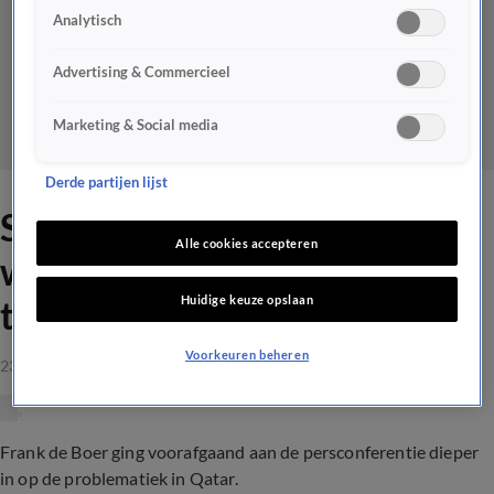
Analytisch
Advertising & Commercieel
Marketing & Social media
Derde partijen lijst
Statement De Boer: 'Laten
Alle cookies accepteren
we hopen dat het in de
Huidige keuze opslaan
toekomst niet meer gebeurt'
Voorkeuren beheren
23 mrt 2021, 15:49
Frank de Boer ging voorafgaand aan de persconferentie dieper
in op de problematiek in Qatar.