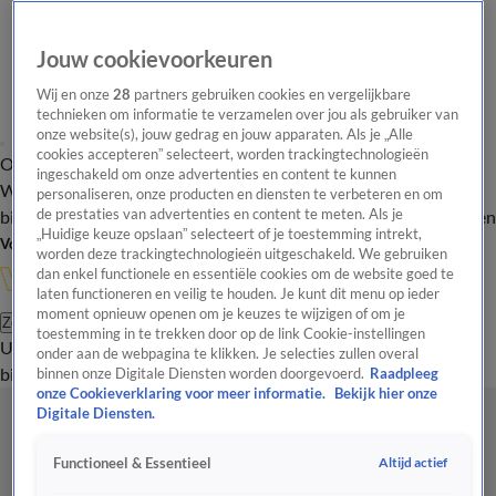
Jouw cookievoorkeuren
Wij en onze
28
partners gebruiken cookies en vergelijkbare
technieken om informatie te verzamelen over jou als gebruiker van
onze website(s), jouw gedrag en jouw apparaten. Als je „Alle
cookies accepteren” selecteert, worden trackingtechnologieën
Overzicht
In de
Onze programma's
Uitzendingen
Onze gezichten
ingeschakeld om onze advertenties en content te kunnen
Wandelgangen
Interviews
Uitzending
personaliseren, onze producten en diensten te verbeteren en om
bijwonen
de prestaties van advertenties en content te meten. Als je
Podcast
Shop
Veelgestelde vragen
Kijkersvraag insturen
„Huidige keuze opslaan” selecteert of je toestemming intrekt,
Volg Vandaag Inside
worden deze trackingtechnologieën uitgeschakeld. We gebruiken
dan enkel functionele en essentiële cookies om de website goed te
laten functioneren en veilig te houden. Je kunt dit menu op ieder
moment opnieuw openen om je keuzes te wijzigen of om je
Zoeken
toestemming in te trekken door op de link Cookie-instellingen
Uitzendingen
Vandaag Inside
De Oranjezomer
Shop
Uitzending
onder aan de webpagina te klikken. Je selecties zullen overal
bijwonen
binnen onze Digitale Diensten worden doorgevoerd.
Raadpleeg
onze Cookieverklaring voor meer informatie.
Bekijk hier onze
Digitale Diensten.
Altijd actief
Functioneel & Essentieel