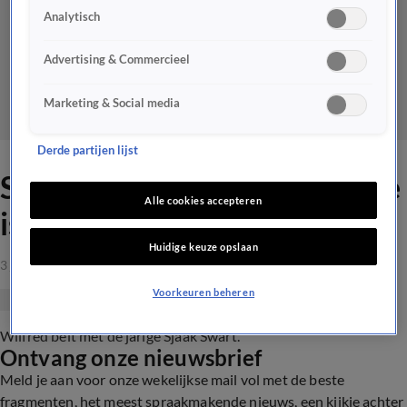
Analytisch
Advertising & Commercieel
Marketing & Social media
Derde partijen lijst
Sjaak Swart: 'Veronica Inside
Alle cookies accepteren
is mijn favoriete programma'
Huidige keuze opslaan
3 juli 2019, 21:51
Voorkeuren beheren
Wilfred belt met de jarige Sjaak Swart.
Ontvang onze nieuwsbrief
Meld je aan voor onze wekelijkse mail vol met de beste
fragmenten, het meest spraakmakende nieuws, een kijkje achter