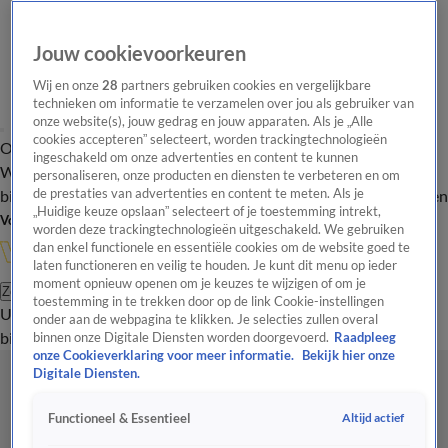
Jouw cookievoorkeuren
Wij en onze
28
partners gebruiken cookies en vergelijkbare
technieken om informatie te verzamelen over jou als gebruiker van
onze website(s), jouw gedrag en jouw apparaten. Als je „Alle
cookies accepteren” selecteert, worden trackingtechnologieën
Overzicht
In de
Onze programma's
Uitzendingen
Onze gezichten
ingeschakeld om onze advertenties en content te kunnen
Wandelgangen
Interviews
Uitzending
personaliseren, onze producten en diensten te verbeteren en om
bijwonen
de prestaties van advertenties en content te meten. Als je
Podcast
Shop
Veelgestelde vragen
Kijkersvraag insturen
„Huidige keuze opslaan” selecteert of je toestemming intrekt,
Volg Vandaag Inside
worden deze trackingtechnologieën uitgeschakeld. We gebruiken
dan enkel functionele en essentiële cookies om de website goed te
laten functioneren en veilig te houden. Je kunt dit menu op ieder
moment opnieuw openen om je keuzes te wijzigen of om je
Zoeken
toestemming in te trekken door op de link Cookie-instellingen
Uitzendingen
Vandaag Inside
De Oranjezomer
Shop
Uitzending
onder aan de webpagina te klikken. Je selecties zullen overal
bijwonen
binnen onze Digitale Diensten worden doorgevoerd.
Raadpleeg
onze Cookieverklaring voor meer informatie.
Bekijk hier onze
Digitale Diensten.
Altijd actief
Functioneel & Essentieel