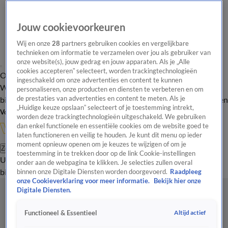
Jouw cookievoorkeuren
Wij en onze
28
partners gebruiken cookies en vergelijkbare
technieken om informatie te verzamelen over jou als gebruiker van
onze website(s), jouw gedrag en jouw apparaten. Als je „Alle
cookies accepteren” selecteert, worden trackingtechnologieën
Overzicht
In de
Onze programma's
Uitzendingen
Onze gezichten
ingeschakeld om onze advertenties en content te kunnen
Wandelgangen
Interviews
Uitzending
personaliseren, onze producten en diensten te verbeteren en om
bijwonen
de prestaties van advertenties en content te meten. Als je
Podcast
Shop
Veelgestelde vragen
Kijkersvraag insturen
„Huidige keuze opslaan” selecteert of je toestemming intrekt,
Volg Vandaag Inside
worden deze trackingtechnologieën uitgeschakeld. We gebruiken
dan enkel functionele en essentiële cookies om de website goed te
laten functioneren en veilig te houden. Je kunt dit menu op ieder
moment opnieuw openen om je keuzes te wijzigen of om je
Zoeken
toestemming in te trekken door op de link Cookie-instellingen
Uitzendingen
Vandaag Inside
De Oranjezomer
Shop
Uitzending
onder aan de webpagina te klikken. Je selecties zullen overal
bijwonen
binnen onze Digitale Diensten worden doorgevoerd.
Raadpleeg
onze Cookieverklaring voor meer informatie.
Bekijk hier onze
Digitale Diensten.
Altijd actief
Functioneel & Essentieel