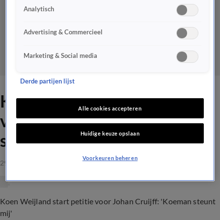
Analytisch
Advertising & Commercieel
Marketing & Social media
Derde partijen lijst
Koen Weijland start petitie
Alle cookies accepteren
voor Johan Cruijff: 'Koeman
Huidige keuze opslaan
steunt mij'
Voorkeuren beheren
29 juli 2019, 20:36
Koen Weijland start petitie voor Johan Cruijff: 'Koeman steunt
mij'