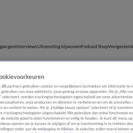
lgangen
Interviews
Uitzending bijwonen
Podcast
Shop
Veelgesteld
ookievoorkeuren
ijwonen
e
28
partners gebruiken cookies en vergelijkbare technieken om informatie te
s gebruiker van onze website(s), jouw gedrag en jouw apparaten. Als je „Alle co
” selecteert, worden trackingtechnologieën ingeschakeld om onze advertenties
personaliseren, onze producten en diensten te verbeteren en om de prestaties 
s en content te meten. Als je „Huidige keuze opslaan” selecteert of je toestemm
e trackingtechnologieën uitgeschakeld. We gebruiken dan enkel functionele en
de website goed te laten functioneren en veilig te houden. Je kunt dit menu op
ieuw openen om je keuzes te wijzigen of om je toestemming in te trekken door
ellingen onder aan de webpagina te klikken. Je selecties zullen overal binnen o