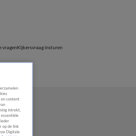
e vragen
Kijkersvraag insturen
 verzamelen
okies
 en content
van
ing intrekt,
 essentiële
 ieder
 op de link
nze Digitale