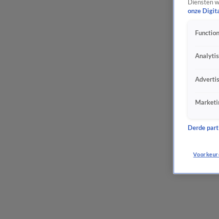
Diensten w
onze Digit
Function
Analyti
Adverti
Marketi
Derde parti
Voorkeur