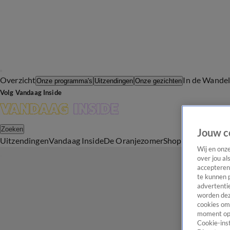
Overzicht
In de Wande
Onze programma's
Uitzendingen
Onze gezichten
Volg Vandaag Inside
Zoeken
Jouw c
Uitzendingen
Vandaag Inside
De Oranjezomer
Shop
Uitzending b
Wij en onz
over jou al
accepteren
te kunnen 
advertentie
worden dez
cookies om 
moment opn
Cookie-inst