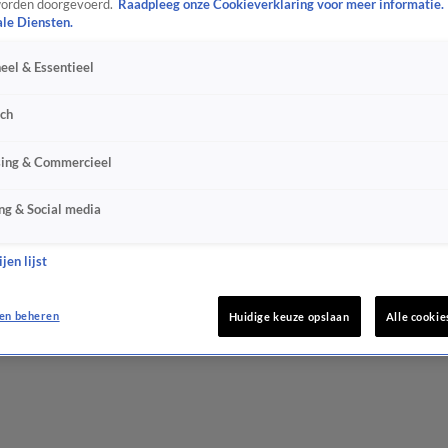
orden doorgevoerd.
Raadpleeg onze Cookieverklaring voor meer informatie.
ale Diensten.
eel & Essentieel
sch
sing & Commercieel
ng & Social media
jen lijst
en beheren
Huidige keuze opslaan
Alle cookie