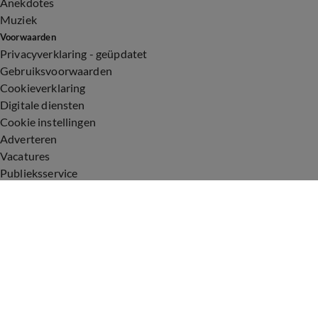
Anekdotes
Muziek
Voorwaarden
Privacyverklaring - geüpdatet
Gebruiksvoorwaarden
Cookieverklaring
Digitale diensten
Cookie instellingen
Adverteren
Vacatures
Publieksservice
Toegankelijkheid
Uitzendingen
Vandaag Inside
De Oranjezomer
De Oranjezondag
Veronica Inside
Veronica Offside
Volg Vandaag Inside