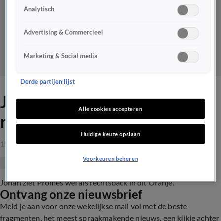
Analytisch
Advertising & Commercieel
Marketing & Social media
Derde partijen lijst
Johan oppert: 'Zet Promes
Alle cookies accepteren
rechtsback in Oranje'
Huidige keuze opslaan
15 okt 2019, 00:47
Voorkeuren beheren
Johan ziet Promes wel als rechtsback in dit Oranje.
Ontvang onze nieuwsbrief
Meld je aan voor onze wekelijkse mail vol met de beste
fragmenten, het meest spraakmakende nieuws, een kijkje achter