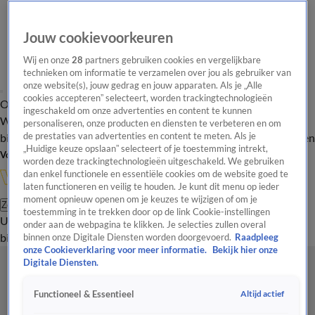
Jouw cookievoorkeuren
Wij en onze
28
partners gebruiken cookies en vergelijkbare
technieken om informatie te verzamelen over jou als gebruiker van
onze website(s), jouw gedrag en jouw apparaten. Als je „Alle
cookies accepteren” selecteert, worden trackingtechnologieën
Overzicht
In de
Onze programma's
Uitzendingen
Onze gezichten
ingeschakeld om onze advertenties en content te kunnen
Wandelgangen
Interviews
Uitzending
personaliseren, onze producten en diensten te verbeteren en om
bijwonen
de prestaties van advertenties en content te meten. Als je
Podcast
Shop
Veelgestelde vragen
Kijkersvraag insturen
„Huidige keuze opslaan” selecteert of je toestemming intrekt,
Volg Vandaag Inside
worden deze trackingtechnologieën uitgeschakeld. We gebruiken
dan enkel functionele en essentiële cookies om de website goed te
laten functioneren en veilig te houden. Je kunt dit menu op ieder
moment opnieuw openen om je keuzes te wijzigen of om je
Zoeken
toestemming in te trekken door op de link Cookie-instellingen
Uitzendingen
Vandaag Inside
De Oranjezomer
Shop
Uitzending
onder aan de webpagina te klikken. Je selecties zullen overal
bijwonen
binnen onze Digitale Diensten worden doorgevoerd.
Raadpleeg
onze Cookieverklaring voor meer informatie.
Bekijk hier onze
Digitale Diensten.
Altijd actief
Functioneel & Essentieel