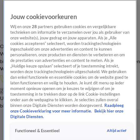
Jouw cookievoorkeuren
Wij en onze
28
partners gebruiken cookies en vergelijkbare
technieken om informatie te verzamelen over jou als gebruiker van
onze website(s), jouw gedrag en jouw apparaten. Als je „Alle
cookies accepteren” selecteert, worden trackingtechnologieën
Overzicht
In de
Onze programma's
Uitzendingen
Onze gezichten
ingeschakeld om onze advertenties en content te kunnen
Wandelgangen
Interviews
Uitzending
personaliseren, onze producten en diensten te verbeteren en om
bijwonen
de prestaties van advertenties en content te meten. Als je
Podcast
Shop
Veelgestelde vragen
Kijkersvraag insturen
„Huidige keuze opslaan” selecteert of je toestemming intrekt,
Volg Vandaag Inside
worden deze trackingtechnologieën uitgeschakeld. We gebruiken
dan enkel functionele en essentiële cookies om de website goed te
laten functioneren en veilig te houden. Je kunt dit menu op ieder
moment opnieuw openen om je keuzes te wijzigen of om je
Zoeken
toestemming in te trekken door op de link Cookie-instellingen
Uitzendingen
Vandaag Inside
De Oranjezomer
Shop
Uitzending
onder aan de webpagina te klikken. Je selecties zullen overal
bijwonen
binnen onze Digitale Diensten worden doorgevoerd.
Raadpleeg
onze Cookieverklaring voor meer informatie.
Bekijk hier onze
Digitale Diensten.
Altijd actief
Functioneel & Essentieel