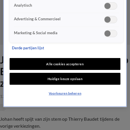
Analytisch
Advertising & Commercieel
Marketing & Social media
Derde partijen lijst
Johan heeft spijt van stem op
Alle cookies accepteren
Baudet: 'Toen gedroeg hij
Huidige keuze opslaan
zich nog normaal'
Voorkeuren beheren
12 mrt 2021, 23:19
Johan heeft spijt van zijn stem op Thierry Baudet tijdens de
vorige verkiezingen.