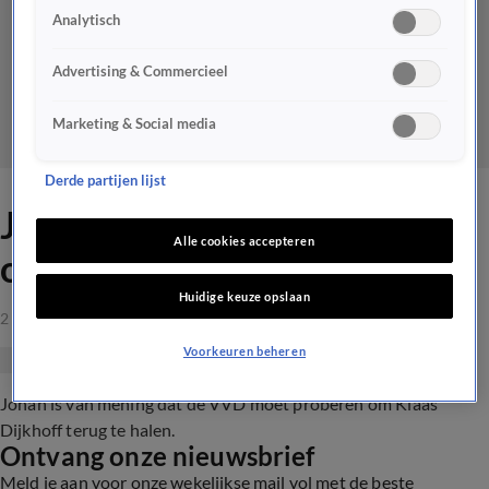
Analytisch
Advertising & Commercieel
Marketing & Social media
Derde partijen lijst
Johan: 'Dijkhoff moet terug
Alle cookies accepteren
om de VVD te redden'
Huidige keuze opslaan
2 apr 2021, 23:14
Voorkeuren beheren
Johan is van mening dat de VVD moet proberen om Klaas
Dijkhoff terug te halen.
Ontvang onze nieuwsbrief
Meld je aan voor onze wekelijkse mail vol met de beste