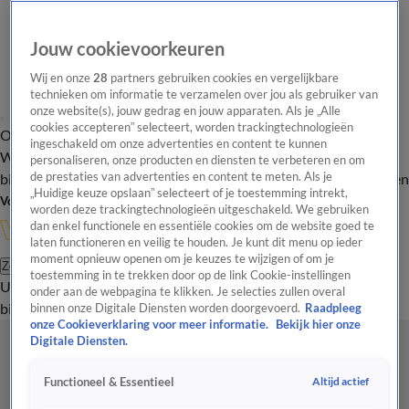
Jouw cookievoorkeuren
Wij en onze
28
partners gebruiken cookies en vergelijkbare
technieken om informatie te verzamelen over jou als gebruiker van
onze website(s), jouw gedrag en jouw apparaten. Als je „Alle
cookies accepteren” selecteert, worden trackingtechnologieën
Overzicht
In de
Onze programma's
Uitzendingen
Onze gezichten
ingeschakeld om onze advertenties en content te kunnen
Wandelgangen
Interviews
Uitzending
personaliseren, onze producten en diensten te verbeteren en om
bijwonen
de prestaties van advertenties en content te meten. Als je
Podcast
Shop
Veelgestelde vragen
Kijkersvraag insturen
„Huidige keuze opslaan” selecteert of je toestemming intrekt,
Volg Vandaag Inside
worden deze trackingtechnologieën uitgeschakeld. We gebruiken
dan enkel functionele en essentiële cookies om de website goed te
laten functioneren en veilig te houden. Je kunt dit menu op ieder
moment opnieuw openen om je keuzes te wijzigen of om je
Zoeken
toestemming in te trekken door op de link Cookie-instellingen
Uitzendingen
Vandaag Inside
De Oranjezomer
Shop
Uitzending
onder aan de webpagina te klikken. Je selecties zullen overal
bijwonen
binnen onze Digitale Diensten worden doorgevoerd.
Raadpleeg
onze Cookieverklaring voor meer informatie.
Bekijk hier onze
Digitale Diensten.
Altijd actief
Functioneel & Essentieel