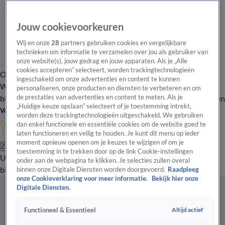
Jouw cookievoorkeuren
Wij en onze
28
partners gebruiken cookies en vergelijkbare
technieken om informatie te verzamelen over jou als gebruiker van
onze website(s), jouw gedrag en jouw apparaten. Als je „Alle
cookies accepteren” selecteert, worden trackingtechnologieën
Overzicht
In de
Onze programma's
Uitzendingen
Onze gezichten
ingeschakeld om onze advertenties en content te kunnen
Wandelgangen
Interviews
Uitzending
personaliseren, onze producten en diensten te verbeteren en om
bijwonen
de prestaties van advertenties en content te meten. Als je
Podcast
Shop
Veelgestelde vragen
Kijkersvraag insturen
„Huidige keuze opslaan” selecteert of je toestemming intrekt,
Volg Vandaag Inside
worden deze trackingtechnologieën uitgeschakeld. We gebruiken
dan enkel functionele en essentiële cookies om de website goed te
laten functioneren en veilig te houden. Je kunt dit menu op ieder
moment opnieuw openen om je keuzes te wijzigen of om je
Zoeken
toestemming in te trekken door op de link Cookie-instellingen
Uitzendingen
Vandaag Inside
De Oranjezomer
Shop
Uitzending
onder aan de webpagina te klikken. Je selecties zullen overal
bijwonen
binnen onze Digitale Diensten worden doorgevoerd.
Raadpleeg
onze Cookieverklaring voor meer informatie.
Bekijk hier onze
Digitale Diensten.
Altijd actief
Functioneel & Essentieel