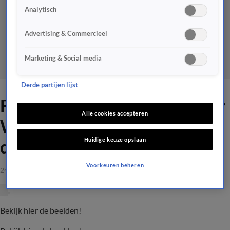
Analytisch
Advertising & Commercieel
Marketing & Social media
Derde partijen lijst
Freek de Jonge haalt uit naar
Alle cookies accepteren
Wilfred: 'Je suggereert iets,
Huidige keuze opslaan
doe eerst je huiswerk'
Voorkeuren beheren
24 juni 2019, 00:45
Bekijk hier de beelden!