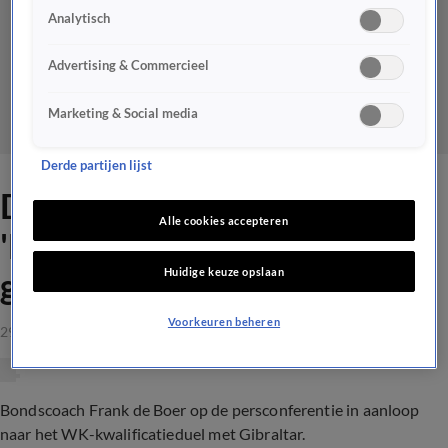
Analytisch
Advertising & Commercieel
Marketing & Social media
Derde partijen lijst
De Boer over statement:
Alle cookies accepteren
'Hoop dat meer landen mee
Huidige keuze opslaan
gaan doen'
Voorkeuren beheren
29 mrt 2021, 15:49
Bondscoach Frank de Boer op de persconferentie in aanloop
naar het WK-kwalificatieduel met Gibraltar.