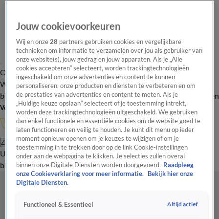
Jouw cookievoorkeuren
Wij en onze
28
partners gebruiken cookies en vergelijkbare
technieken om informatie te verzamelen over jou als gebruiker van
onze website(s), jouw gedrag en jouw apparaten. Als je „Alle
cookies accepteren” selecteert, worden trackingtechnologieën
Overzicht
In de
Onze programma's
Uitzendingen
Onze gezichten
ingeschakeld om onze advertenties en content te kunnen
Wandelgangen
Interviews
Uitzending
personaliseren, onze producten en diensten te verbeteren en om
bijwonen
de prestaties van advertenties en content te meten. Als je
Podcast
Shop
Veelgestelde vragen
Kijkersvraag insturen
„Huidige keuze opslaan” selecteert of je toestemming intrekt,
Volg Vandaag Inside
worden deze trackingtechnologieën uitgeschakeld. We gebruiken
dan enkel functionele en essentiële cookies om de website goed te
laten functioneren en veilig te houden. Je kunt dit menu op ieder
moment opnieuw openen om je keuzes te wijzigen of om je
Zoeken
toestemming in te trekken door op de link Cookie-instellingen
Uitzendingen
Vandaag Inside
De Oranjezomer
Shop
Uitzending
onder aan de webpagina te klikken. Je selecties zullen overal
bijwonen
binnen onze Digitale Diensten worden doorgevoerd.
Raadpleeg
onze Cookieverklaring voor meer informatie.
Bekijk hier onze
Digitale Diensten.
Altijd actief
Functioneel & Essentieel