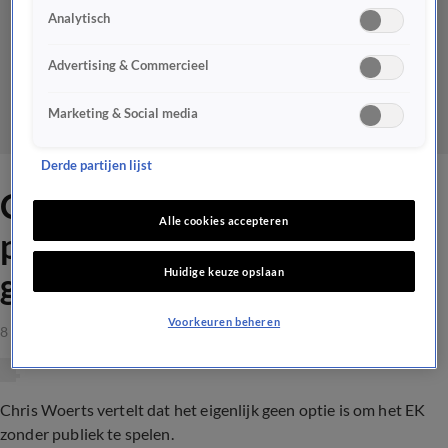
Analytisch
Advertising & Commercieel
Marketing & Social media
Derde partijen lijst
Chris Woerts: 'EK zonder
Alle cookies accepteren
publiek spelen is eigenlijk
Huidige keuze opslaan
geen optie'
Voorkeuren beheren
8 mrt 2021, 22:36
Chris Woerts vertelt dat het eigenlijk geen optie is om het EK
zonder publiek te spelen.