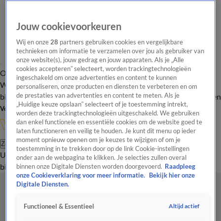
Jouw cookievoorkeuren
Wij en onze
28
partners gebruiken cookies en vergelijkbare
technieken om informatie te verzamelen over jou als gebruiker van
onze website(s), jouw gedrag en jouw apparaten. Als je „Alle
cookies accepteren” selecteert, worden trackingtechnologieën
Overzicht
In de
Onze programma's
Uitzendingen
Onze gezichten
ingeschakeld om onze advertenties en content te kunnen
Wandelgangen
Interviews
Uitzending
personaliseren, onze producten en diensten te verbeteren en om
bijwonen
de prestaties van advertenties en content te meten. Als je
Podcast
Shop
Veelgestelde vragen
Kijkersvraag insturen
„Huidige keuze opslaan” selecteert of je toestemming intrekt,
Volg Vandaag Inside
worden deze trackingtechnologieën uitgeschakeld. We gebruiken
dan enkel functionele en essentiële cookies om de website goed te
laten functioneren en veilig te houden. Je kunt dit menu op ieder
moment opnieuw openen om je keuzes te wijzigen of om je
Zoeken
toestemming in te trekken door op de link Cookie-instellingen
Uitzendingen
Vandaag Inside
De Oranjezomer
Shop
Uitzending
onder aan de webpagina te klikken. Je selecties zullen overal
bijwonen
binnen onze Digitale Diensten worden doorgevoerd.
Raadpleeg
onze Cookieverklaring voor meer informatie.
Bekijk hier onze
Digitale Diensten.
Altijd actief
Functioneel & Essentieel