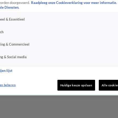
orden doorgevoerd.
Raadpleeg onze Cookieverklaring voor meer informatie.
ale Diensten.
eel & Essentieel
sch
sing & Commercieel
ng & Social media
jen lijst
en beheren
Huidige keuze opslaan
Alle cookie