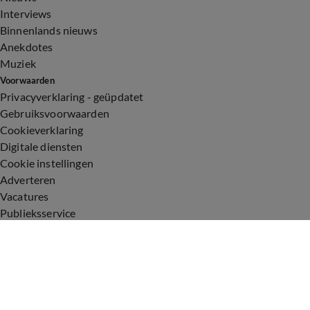
Interviews
Binnenlands nieuws
Anekdotes
Muziek
Voorwaarden
Privacyverklaring - geüpdatet
Gebruiksvoorwaarden
Cookieverklaring
Digitale diensten
Cookie instellingen
Adverteren
Vacatures
Publieksservice
Toegankelijkheid
Uitzendingen
Vandaag Inside
De Oranjezomer
De Oranjezondag