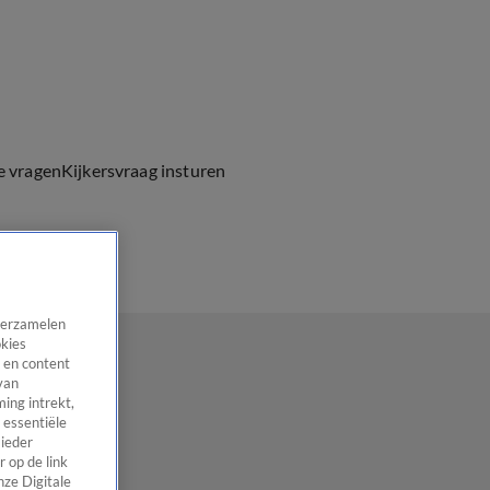
e vragen
Kijkersvraag insturen
 verzamelen
okies
 en content
van
ing intrekt,
 essentiële
 ieder
 op de link
nze Digitale