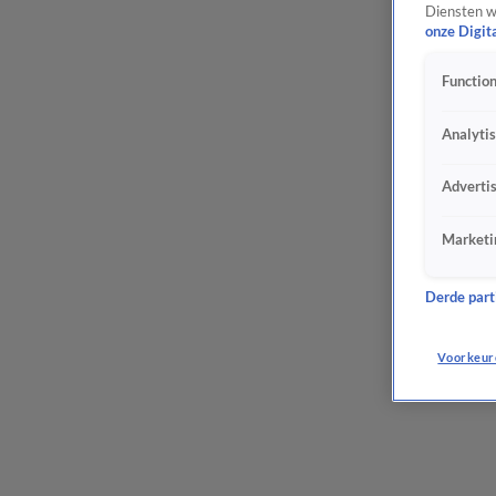
Diensten w
onze Digit
Function
Analyti
Adverti
Marketi
Derde parti
Voorkeur