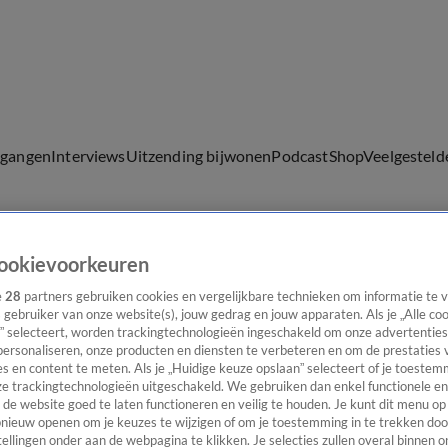
lgangen
Interviews
Uitzending bijwonen
Podcast
Shop
Veelgesteld
ookievoorkeuren
ijwonen
e
28
partners gebruiken cookies en vergelijkbare technieken om informatie te
s gebruiker van onze website(s), jouw gedrag en jouw apparaten. Als je „Alle co
” selecteert, worden trackingtechnologieën ingeschakeld om onze advertenties
personaliseren, onze producten en diensten te verbeteren en om de prestaties 
s en content te meten. Als je „Huidige keuze opslaan” selecteert of je toestemm
e trackingtechnologieën uitgeschakeld. We gebruiken dan enkel functionele en
de website goed te laten functioneren en veilig te houden. Je kunt dit menu op
ieuw openen om je keuzes te wijzigen of om je toestemming in te trekken door
ellingen onder aan de webpagina te klikken. Je selecties zullen overal binnen o