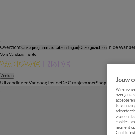
Overzicht
In de Wande
Onze programma's
Uitzendingen
Onze gezichten
Volg Vandaag Inside
Zoeken
Jouw c
Uitzendingen
Vandaag Inside
De Oranjezomer
Shop
Uitzending b
Wij en onz
over jou al
accepteren
te kunnen 
advertentie
worden dez
cookies om 
moment opn
Cookie-inst