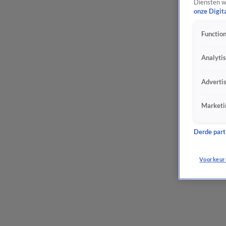
Diensten w
onze Digit
Function
Analyti
Adverti
Marketi
Derde parti
Voorkeur