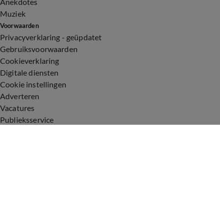
Anekdotes
Muziek
Voorwaarden
Privacyverklaring - geüpdatet
Gebruiksvoorwaarden
Cookieverklaring
Digitale diensten
Cookie instellingen
Adverteren
Vacatures
Publieksservice
Toegankelijkheid
Uitzendingen
Vandaag Inside
De Oranjezomer
De Oranjezondag
Veronica Inside
Veronica Offside
Volg Vandaag Inside