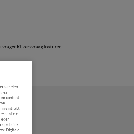
e vragen
Kijkersvraag insturen
 verzamelen
okies
 en content
van
ing intrekt,
 essentiële
 ieder
 op de link
nze Digitale