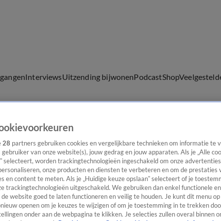
lgangen
Interviews
Uitzending bijwonen
Podcast
Shop
Veelgesteld
ookievoorkeuren
ijwonen
e
28
partners gebruiken cookies en vergelijkbare technieken om informatie te
s gebruiker van onze website(s), jouw gedrag en jouw apparaten. Als je „Alle co
” selecteert, worden trackingtechnologieën ingeschakeld om onze advertenties
personaliseren, onze producten en diensten te verbeteren en om de prestaties 
s en content te meten. Als je „Huidige keuze opslaan” selecteert of je toestemm
e trackingtechnologieën uitgeschakeld. We gebruiken dan enkel functionele en
de website goed te laten functioneren en veilig te houden. Je kunt dit menu op
ieuw openen om je keuzes te wijzigen of om je toestemming in te trekken door
ellingen onder aan de webpagina te klikken. Je selecties zullen overal binnen o