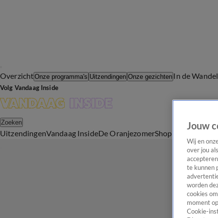
Overzicht
In de Wande
Onze programma's
Uitzendingen
Onze gezichten
Volg Vandaag Inside
Zoeken
Jouw c
Uitzendingen
Vandaag Inside
De Oranjezomer
Shop
Uitzending b
Wij en onz
over jou al
accepteren
te kunnen 
advertentie
worden dez
cookies om 
moment opn
Cookie-inst