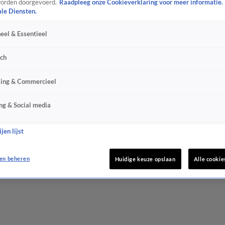
orden doorgevoerd.
Raadpleeg onze Cookieverklaring voor meer informatie.
ale Diensten.
eel & Essentieel
sch
sing & Commercieel
ng & Social media
jen lijst
en beheren
Huidige keuze opslaan
Alle cookie