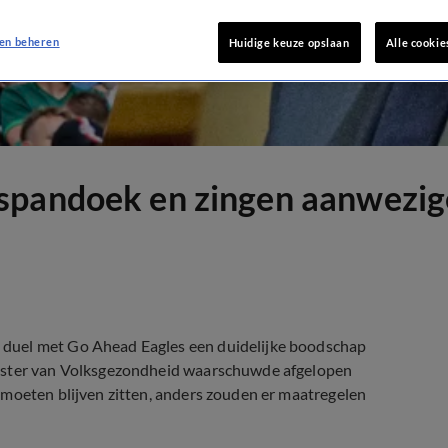
en beheren
Huidige keuze opslaan
Alle cookie
spandoek en zingen aanwezig
 duel met Go Ahead Eagles een duidelijke boodschap
nister van Volksgezondheid waarschuwde afgelopen
 moeten blijven zitten, anders zouden er maatregelen