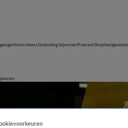
lgangen
Interviews
Uitzending bijwonen
Podcast
Shop
Veelgesteld
ijwonen
ookievoorkeuren