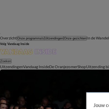
Overzicht
In de Wande
Onze programma's
Uitzendingen
Onze gezichten
Volg Vandaag Inside
Zoeken
Uitzendingen
Vandaag Inside
De Oranjezomer
Shop
Uitzending b
Jouw c