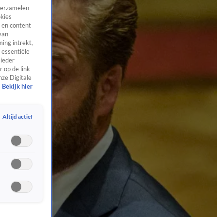
 verzamelen
okies
 en content
van
ing intrekt,
 essentiële
 ieder
 op de link
nze Digitale
Bekijk hier
Altijd actief