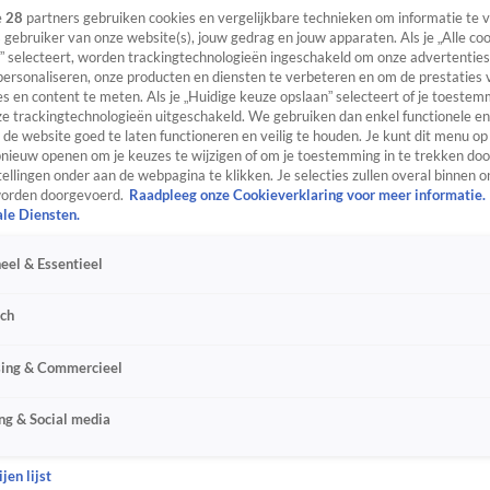
e
28
partners gebruiken cookies en vergelijkbare technieken om informatie te
s gebruiker van onze website(s), jouw gedrag en jouw apparaten. Als je „Alle co
” selecteert, worden trackingtechnologieën ingeschakeld om onze advertenties
personaliseren, onze producten en diensten te verbeteren en om de prestaties 
s en content te meten. Als je „Huidige keuze opslaan” selecteert of je toestemm
e trackingtechnologieën uitgeschakeld. We gebruiken dan enkel functionele en
de website goed te laten functioneren en veilig te houden. Je kunt dit menu op
ieuw openen om je keuzes te wijzigen of om je toestemming in te trekken door
ellingen onder aan de webpagina te klikken. Je selecties zullen overal binnen o
orden doorgevoerd.
Raadpleeg onze Cookieverklaring voor meer informatie.
ale Diensten.
eel & Essentieel
sch
sing & Commercieel
ng & Social media
jen lijst