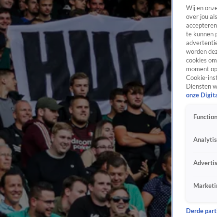
Wij en onz
over jou al
accepteren
te kunnen 
advertentie
worden dez
cookies om 
moment opn
Cookie-inst
Diensten w
onze Digit
Function
Analyti
Adverti
Marketi
Derde parti