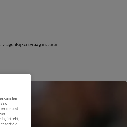
e vragen
Kijkersvraag insturen
 verzamelen
okies
 en content
van
ing intrekt,
 essentiële