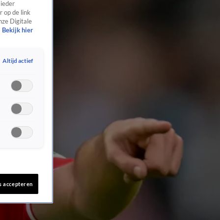
 ieder
 op de link
nze Digitale
Bekijk hier
Altijd actief
s accepteren