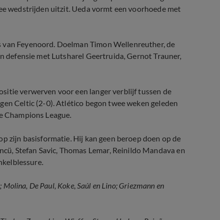
wee wedstrijden uitzit. Ueda vormt een voorhoede met
rs van Feyenoord. Doelman Timon Wellenreuther, de
en defensie met Lutsharel Geertruida, Gernot Trauner,
sitie verwerven voor een langer verblijf tussen de
gen Celtic (2-0). Atlético begon twee weken geleden
 de Champions League.
op zijn basisformatie. Hij kan geen beroep doen op de
cü, Stefan Savic, Thomas Lemar, Reinildo Mandava en
nkelblessure.
; Molina, De Paul, Koke, Saúl en Lino; Griezmann en