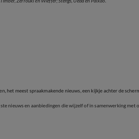
Timber, Zerrouki en Wieffer; Stengs, Ueda en Paixão.
ten, het meest spraakmakende nieuws, een kijkje achter de scher
tste nieuws en aanbiedingen die wijzelf of in samenwerking met 