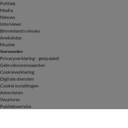
Politiek
Media
Nieuws
Interviews
Binnenlands nieuws
Anekdotes
Muziek
Voorwaarden
Privacyverklaring - geüpdatet
Gebruiksvoorwaarden
Cookieverklaring
Digitale diensten
Cookie instellingen
Adverteren
Vacatures
Publieksservice
Toegankelijkheid
Uitzendingen
Vandaag Inside