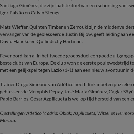
Santiago Giménez, die zijn laatste duel van een schorsing van t
Igor Paixão en Calvin Stengs.
Mats Wieffer, Quinten Timber en Zerrouki zijn de middenvelde
vervanger van de geblesseerde Justin Bijlow, geeft leiding aan e
David Hancko en Quilindschy Hartman.
Feyenoord kan al in het tweede groepsduel een goede uitgangspo
beste clubs van Europa. De club won de eerste poulewedstrijd te
met een gelijkspel tegen Lazio (1-1) aan een nieuw avontuur in
Trainer Diego Simeone van Atlético heeft flink moeten puzzelen 
geblesseerde Memphis Depay, José María Giménez, Caglar Söyün
Pablo Barrios. César Azpilicueta is wel op tijd hersteld van een e
Opstellingen: Atlético Madrid: Oblak; Azpilicueta, Witsel en Hermoso
Morata.