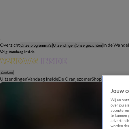
Overzicht
In de Wande
Onze programma's
Uitzendingen
Onze gezichten
Volg Vandaag Inside
Zoeken
Uitzendingen
Vandaag Inside
De Oranjezomer
Shop
Uitzending b
Jouw c
Wij en onz
over jou al
accepteren
te kunnen 
advertentie
worden dez