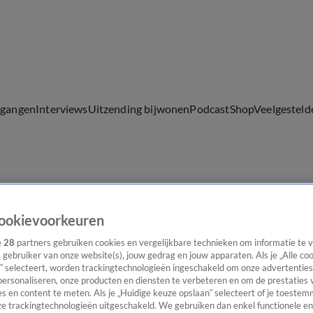
lgangen
Interviews
Uitzending bijwonen
Podcast
Shop
Veelgesteld
ijwonen
ookievoorkeuren
e
28
partners gebruiken cookies en vergelijkbare technieken om informatie te
s gebruiker van onze website(s), jouw gedrag en jouw apparaten. Als je „Alle co
” selecteert, worden trackingtechnologieën ingeschakeld om onze advertenties
personaliseren, onze producten en diensten te verbeteren en om de prestaties 
s en content te meten. Als je „Huidige keuze opslaan” selecteert of je toestemm
e trackingtechnologieën uitgeschakeld. We gebruiken dan enkel functionele en