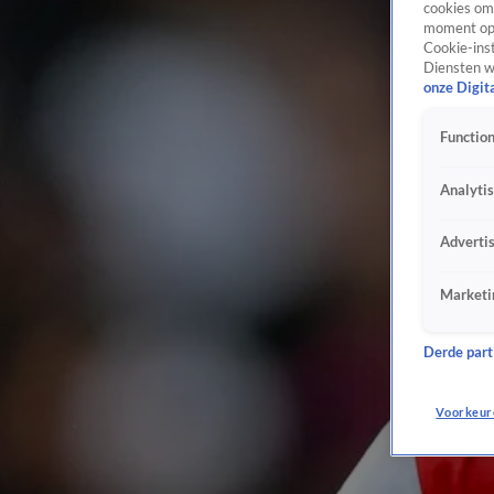
cookies om 
moment opn
Cookie-inst
Diensten w
onze Digit
Function
Analyti
Adverti
Marketi
Derde parti
Voorkeur