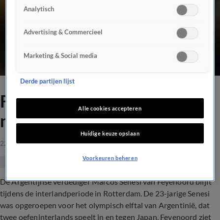
Analytisch
Advertising & Commercieel
Marketing & Social media
Derde partijen lijst
Feyenoord laat Senesi niet
Alle cookies accepteren
naar Japan gaan
Huidige keuze opslaan
22 mrt 2021, 10:21
Voorkeuren beheren
De Argentijnse verdediger Marcos Senesi van Feyenoord blijft
tijdens de interlandperiode in Rotterdam. De 23-jarige Senesi
was opgeroepen voor het olympisch elftal van Argentinië, dat
twee oefeninterlands speelt in en tegen Japan. Feyenoord ziet