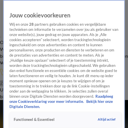
Jouw cookievoorkeuren
Wij en onze
28
partners gebruiken cookies en vergelijkbare
technieken om informatie te verzamelen over jou als gebruiker van
onze website(s), jouw gedrag en jouw apparaten. Als je „Alle
cookies accepteren” selecteert, worden trackingtechnologieën
Overzicht
In de
Onze programma's
Uitzendingen
Onze gezichten
ingeschakeld om onze advertenties en content te kunnen
Wandelgangen
Interviews
Uitzending
personaliseren, onze producten en diensten te verbeteren en om
bijwonen
de prestaties van advertenties en content te meten. Als je
Podcast
Shop
Veelgestelde vragen
Kijkersvraag insturen
„Huidige keuze opslaan” selecteert of je toestemming intrekt,
Volg Vandaag Inside
worden deze trackingtechnologieën uitgeschakeld. We gebruiken
dan enkel functionele en essentiële cookies om de website goed te
laten functioneren en veilig te houden. Je kunt dit menu op ieder
moment opnieuw openen om je keuzes te wijzigen of om je
Zoeken
toestemming in te trekken door op de link Cookie-instellingen
Uitzendingen
Vandaag Inside
De Oranjezomer
Shop
Uitzending
onder aan de webpagina te klikken. Je selecties zullen overal
bijwonen
binnen onze Digitale Diensten worden doorgevoerd.
Raadpleeg
onze Cookieverklaring voor meer informatie.
Bekijk hier onze
Digitale Diensten.
Altijd actief
Functioneel & Essentieel