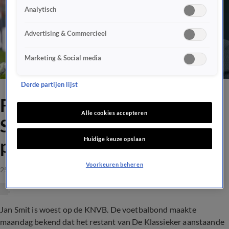
Analytisch
Advertising & Commercieel
Marketing & Social media
Derde partijen lijst
FC Volendam-voorzitter Jan
Alle cookies accepteren
Smit woest op KNVB: 'Dit is
Huidige keuze opslaan
pas competitievervalsing!
Voorkeuren beheren
25 sep 2023, 16:34
Jan Smit is woest op de KNVB. De voetbalbond maakte
maandag bekend dat het restant van De Klassieker aanstaande