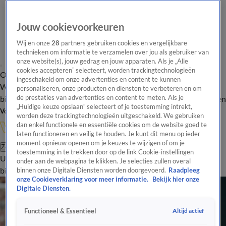
Jouw cookievoorkeuren
Wij en onze
28
partners gebruiken cookies en vergelijkbare
technieken om informatie te verzamelen over jou als gebruiker van
onze website(s), jouw gedrag en jouw apparaten. Als je „Alle
cookies accepteren” selecteert, worden trackingtechnologieën
Overzicht
In de
Onze programma's
Uitzendingen
Onze gezichten
ingeschakeld om onze advertenties en content te kunnen
Wandelgangen
Interviews
Uitzending
personaliseren, onze producten en diensten te verbeteren en om
bijwonen
de prestaties van advertenties en content te meten. Als je
Podcast
Shop
Veelgestelde vragen
Kijkersvraag insturen
„Huidige keuze opslaan” selecteert of je toestemming intrekt,
Volg Vandaag Inside
worden deze trackingtechnologieën uitgeschakeld. We gebruiken
dan enkel functionele en essentiële cookies om de website goed te
laten functioneren en veilig te houden. Je kunt dit menu op ieder
moment opnieuw openen om je keuzes te wijzigen of om je
Zoeken
toestemming in te trekken door op de link Cookie-instellingen
Uitzendingen
Vandaag Inside
De Oranjezomer
Shop
Uitzending
onder aan de webpagina te klikken. Je selecties zullen overal
bijwonen
binnen onze Digitale Diensten worden doorgevoerd.
Raadpleeg
onze Cookieverklaring voor meer informatie.
Bekijk hier onze
Digitale Diensten.
Altijd actief
Functioneel & Essentieel