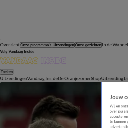
Overzicht
In de Wande
Onze programma's
Uitzendingen
Onze gezichten
Volg Vandaag Inside
Zoeken
Uitzendingen
Vandaag Inside
De Oranjezomer
Shop
Uitzending b
Jouw c
Wij en onz
over jou al
accepteren
te kunnen 
advertentie