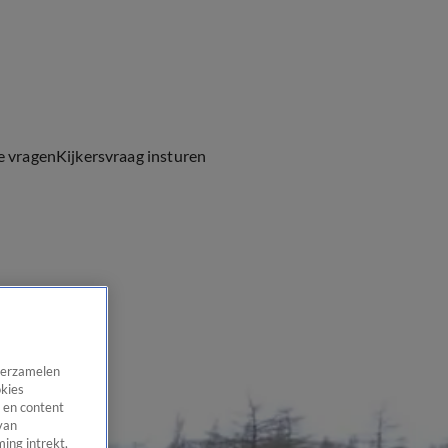
e vragen
Kijkersvraag insturen
 verzamelen
okies
 en content
van
ing intrekt,