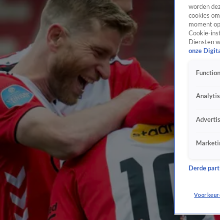
worden dez
cookies om 
moment opn
Cookie-inst
Diensten w
onze Digit
Function
Analyti
Adverti
Marketi
Derde parti
Voorkeur