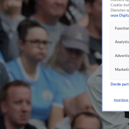
Cookie-inst
Diensten w
onze Digit
Function
Analyti
Adverti
Marketi
Derde parti
Voorkeur