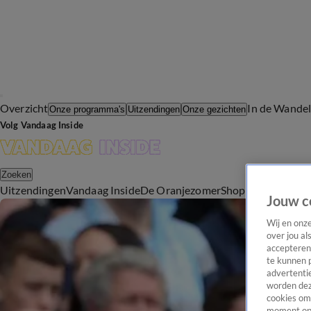
Overzicht
In de Wande
Onze programma's
Uitzendingen
Onze gezichten
Volg Vandaag Inside
Zoeken
Uitzendingen
Vandaag Inside
De Oranjezomer
Shop
Uitzending b
Jouw c
Wij en onz
over jou al
accepteren
te kunnen 
advertentie
worden dez
cookies om 
moment opn