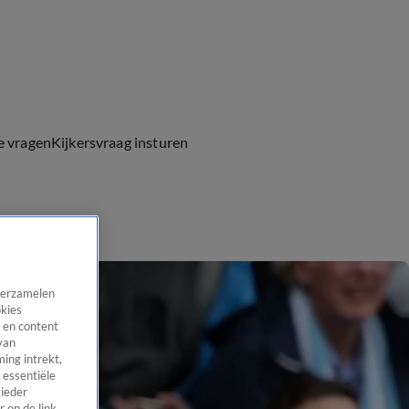
e vragen
Kijkersvraag insturen
 verzamelen
okies
 en content
van
ing intrekt,
 essentiële
 ieder
 op de link