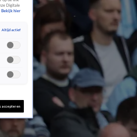
nze Digitale
Bekijk hier
Altijd actief
s accepteren