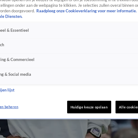
ellingen onder aan de webpagina te klikken. Je selecties zullen overal binnen o
orden doorgevoerd.
Raadpleeg onze Cookieverklaring voor meer informatie.
ale Diensten.
eel & Essentieel
sch
sing & Commercieel
ng & Social media
jen lijst
en beheren
Huidige keuze opslaan
Alle cookie