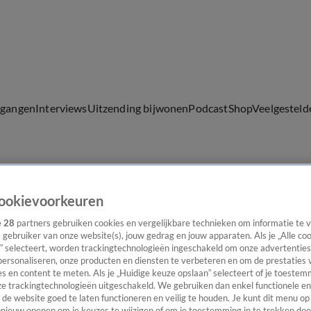
lgangen
Interviews
Uitzending bijwonen
Podcast
Shop
Veelgesteld
ijwonen
ookievoorkeuren
e
28
partners gebruiken cookies en vergelijkbare technieken om informatie te
s gebruiker van onze website(s), jouw gedrag en jouw apparaten. Als je „Alle co
” selecteert, worden trackingtechnologieën ingeschakeld om onze advertenties
personaliseren, onze producten en diensten te verbeteren en om de prestaties 
s en content te meten. Als je „Huidige keuze opslaan” selecteert of je toestemm
e trackingtechnologieën uitgeschakeld. We gebruiken dan enkel functionele en
de website goed te laten functioneren en veilig te houden. Je kunt dit menu op
ieuw openen om je keuzes te wijzigen of om je toestemming in te trekken door