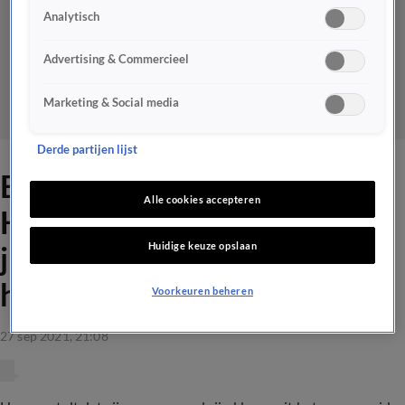
Analytisch
Advertising & Commercieel
Marketing & Social media
Derde partijen lijst
Ex-vrouw gooide kleding
Alle cookies accepteren
Hans uit raam: 'Hans Kraay
Huidige keuze opslaan
jr. is de allergrootste
hoerenloper!'
Voorkeuren beheren
27 sep 2021, 21:08