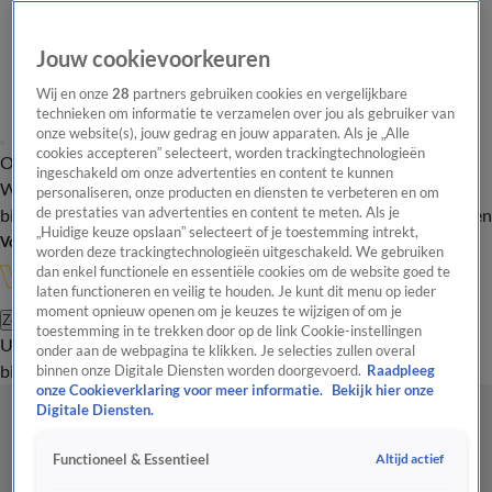
Jouw cookievoorkeuren
Wij en onze
28
partners gebruiken cookies en vergelijkbare
technieken om informatie te verzamelen over jou als gebruiker van
onze website(s), jouw gedrag en jouw apparaten. Als je „Alle
cookies accepteren” selecteert, worden trackingtechnologieën
Overzicht
In de
Onze programma's
Uitzendingen
Onze gezichten
ingeschakeld om onze advertenties en content te kunnen
Wandelgangen
Interviews
Uitzending
personaliseren, onze producten en diensten te verbeteren en om
bijwonen
de prestaties van advertenties en content te meten. Als je
Podcast
Shop
Veelgestelde vragen
Kijkersvraag insturen
„Huidige keuze opslaan” selecteert of je toestemming intrekt,
Volg Vandaag Inside
worden deze trackingtechnologieën uitgeschakeld. We gebruiken
dan enkel functionele en essentiële cookies om de website goed te
laten functioneren en veilig te houden. Je kunt dit menu op ieder
moment opnieuw openen om je keuzes te wijzigen of om je
Zoeken
toestemming in te trekken door op de link Cookie-instellingen
Uitzendingen
Vandaag Inside
De Oranjezomer
Shop
Uitzending
onder aan de webpagina te klikken. Je selecties zullen overal
bijwonen
binnen onze Digitale Diensten worden doorgevoerd.
Raadpleeg
onze Cookieverklaring voor meer informatie.
Bekijk hier onze
Digitale Diensten.
Altijd actief
Functioneel & Essentieel